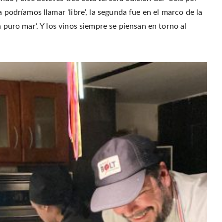
 podríamos llamar ‘libre’, la segunda fue en el marco de la
a puro mar’. Y los vinos siempre se piensan en torno al