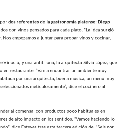
r
o
r
f
(
o
e
r
O
k
s
i
p
(
t
e
e
O
(
n
n
p
O
d
 por
dos referentes de la gastronomía platense: Diego
s
e
p
(
i
n
e
O
n
ados con vinos pensados para cada plato. “La idea surgió
s
n
p
n
i
s
e
e
n
i
n
r, Nos empezamos a juntar para probar vinos y cocinar,
w
n
n
s
w
e
n
i
i
w
e
n
n
w
w
n
d
i
w
e
o
n
i
w
w
d
n
w
 Vinoclú; y una anfitriona, la arquitecta Silvia López, que
)
o
d
i
w
o
n
ito en restaurante. “Van a encontrar un ambiente muy
)
w
d
)
o
w
habitada por una arquitecta, buena música, un menú muy
)
seleccionados meticulosamente”, dice el cocinero al
nder al comensal con productos poco habituales en
bores de alto impacto en los sentidos. “Vamos haciendo lo
o”, dice Esteves tras esta tercera edición del “Seis por