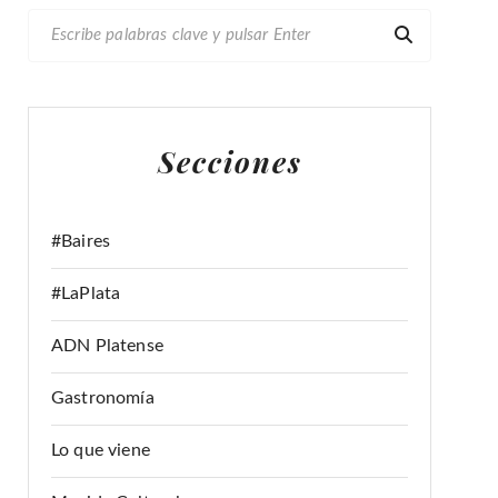
B
U
S
C
A
Secciones
R
:
#Baires
#LaPlata
ADN Platense
Gastronomía
Lo que viene