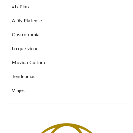
ó
#LaPlata
n
d
ADN Platense
e
Gastronomía
e
n
Lo que viene
t
Movida Cultural
r
a
Tendencias
d
Viajes
a
s