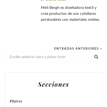
Meli Bergh es diseñadora textil y
crea productos de uso cotidiano
perdurables con materiales nobles.
P
ENTRADAS ANTERIORES >
B
a
U
g
S
i
C
n
A
Secciones
R
a
:
c
i
#Baires