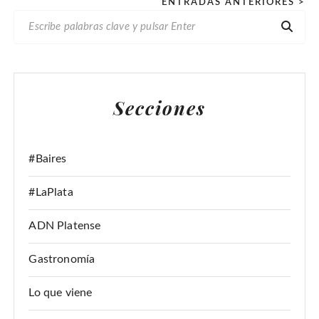
P
ENTRADAS ANTERIORES >
B
a
U
g
S
i
C
n
A
Secciones
R
a
:
c
i
#Baires
ó
#LaPlata
n
d
ADN Platense
e
Gastronomía
e
n
Lo que viene
t