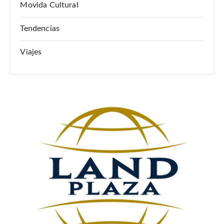
Movida Cultural
r
a
Tendencias
d
Viajes
a
s