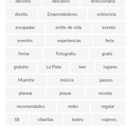
delivery
descanso
direccionario
diseño
Emprendedores
entrevista
escapadas
estilo de vida
evento
eventos
experiencias
feria
Ferias
Fotografía
gratis
gratuito
La Plata
leer
lugares
Muestra
música
paseos
planear
playas
recetas
recomendados
redes
regalar
SB
sibaritas
teatro
viajeros