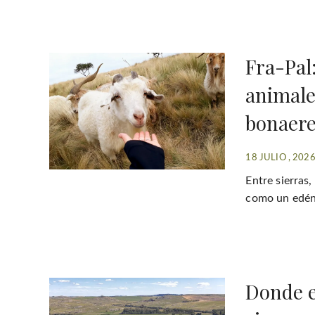
Fra-Pal:
animale
bonaer
18 JULIO , 202
Entre sierras,
como un edén 
Donde el