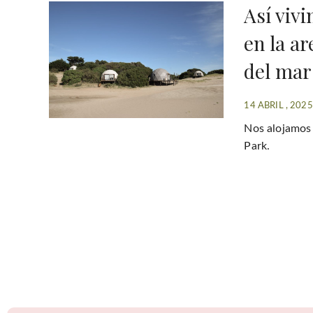
Así viv
en la ar
del mar
14 ABRIL , 2025
Nos alojamos 
Park.
P
a
g