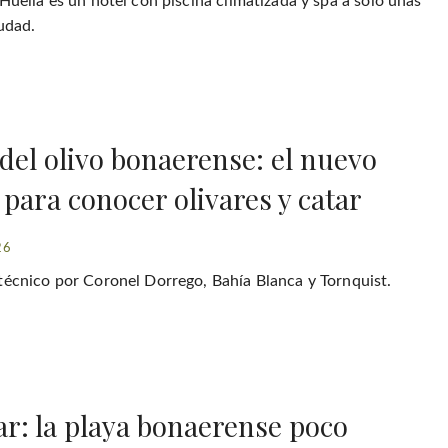
Huella es un hotel con piscina climatizada y spa a sólo unas
iudad.
 del olivo bonaerense: el nuevo
 para conocer olivares y catar
26
técnico por Coronel Dorrego, Bahía Blanca y Tornquist.
: la playa bonaerense poco