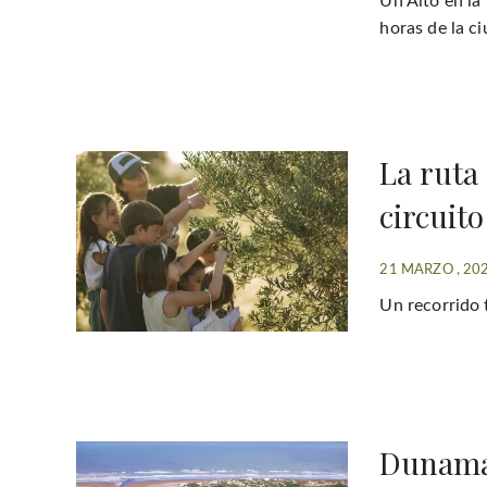
Un Alto en la 
horas de la c
La ruta
circuito
21 MARZO , 20
Un recorrido 
Dunamar