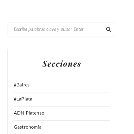
B
U
S
C
A
Secciones
R
:
#Baires
#LaPlata
ADN Platense
Gastronomía