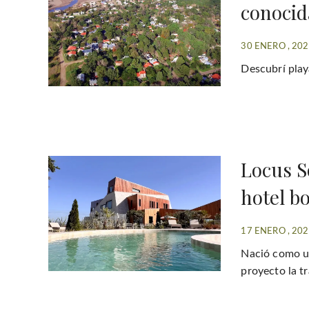
conocid
30 ENERO , 20
Descubrí play
Locus S
hotel b
17 ENERO , 20
Nació como un
proyecto la t