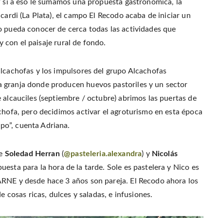
a
i
s
 Y si a eso le sumamos una propuesta gastronómica, la
t
c
n
t
t
e
t
o
cardi (La Plata), el campo El Recodo acaba de iniciar un
e
b
e
a
r
o
r
f
(
o pueda conocer de cerca todas las actividades que
o
e
r
O
k
s
i
p
(
t
e
 y con el paisaje rural de fondo.
e
O
(
n
n
p
O
d
s
e
p
(
i
n
e
O
n
alcachofas y los impulsores del grupo Alcachofas
s
n
p
n
i
s
e
e
n
i
n
 granja donde producen huevos pastoriles y un sector
w
n
n
s
w
e
n
i
 alcauciles (septiembre / octubre) abrimos las puertas de
i
w
e
n
n
w
w
n
d
chofa, pero decidimos activar el agroturismo en esta época
i
w
e
o
n
i
w
w
d
n
w
po”, cuenta Adriana.
)
o
d
i
w
o
n
)
w
d
)
o
w
de
Soledad Herran
(
@pasteleria.alexandra
) y
Nicolás
)
esta para la hora de la tarde. Sole es pastelera y Nico es
ARNE y desde hace 3 años son pareja. El Recodo ahora los
e cosas ricas, dulces y saladas, e infusiones.