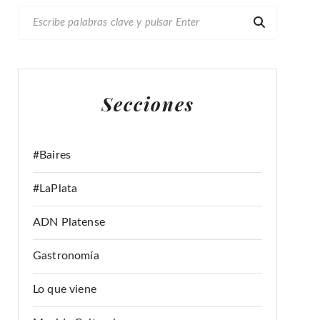
B
U
S
C
A
Secciones
R
:
#Baires
#LaPlata
ADN Platense
Gastronomía
Lo que viene