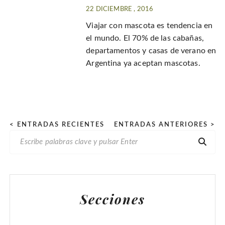
22 DICIEMBRE , 2016
Viajar con mascota es tendencia en
el mundo. El 70% de las cabañas,
departamentos y casas de verano en
Argentina ya aceptan mascotas.
P
< ENTRADAS RECIENTES
ENTRADAS ANTERIORES >
B
a
U
g
S
i
C
n
A
Secciones
R
a
:
c