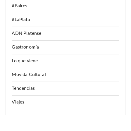
i
#Baires
ó
#LaPlata
n
d
ADN Platense
e
Gastronomía
e
n
Lo que viene
t
Movida Cultural
r
a
Tendencias
d
Viajes
a
s