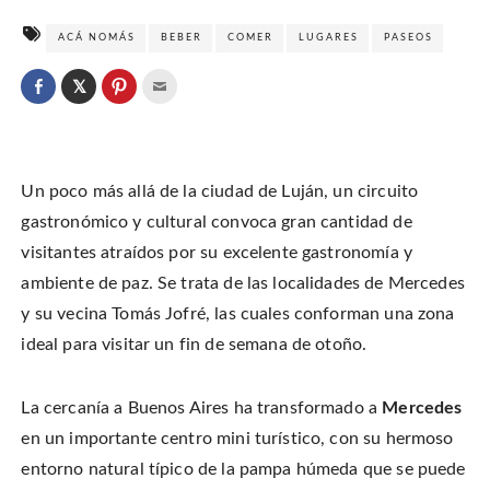
ACÁ NOMÁS
BEBER
COMER
LUGARES
PASEOS
C
l
C
C
C
i
l
l
l
c
i
i
i
k
c
c
c
t
k
k
k
o
t
t
t
s
o
o
o
h
Un poco más allá de la ciudad de Luján, un circuito
s
s
e
a
h
h
m
r
a
a
a
gastronómico y cultural convoca gran cantidad de
e
r
r
i
o
e
e
l
visitantes atraídos por su excelente gastronomía y
n
o
o
t
T
n
n
h
w
ambiente de paz. Se trata de las localidades de Mercedes
F
P
i
i
a
i
s
t
c
n
t
y su vecina Tomás Jofré, las cuales conforman una zona
t
e
t
o
e
b
e
a
ideal para visitar un fin de semana de otoño.
r
o
r
f
(
o
e
r
O
k
s
i
p
(
t
e
e
O
(
n
La cercanía a Buenos Aires ha transformado a
Mercedes
n
p
O
d
s
e
p
(
i
en un importante centro mini turístico, con su hermoso
n
e
O
n
s
n
p
n
i
s
e
entorno natural típico de la pampa húmeda que se puede
e
n
i
n