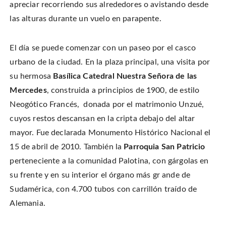
w
n
n
s
apreciar recorriendo sus alrededores o avistando desde
w
e
n
i
i
w
e
n
n
las alturas durante un vuelo en parapente.
w
w
n
d
i
w
e
o
n
i
w
w
d
n
w
)
o
d
i
El día se puede comenzar con un paseo por el casco
w
o
n
)
w
d
urbano de la ciudad. En la plaza principal, una visita por
)
o
w
)
su hermosa
Basílica Catedral Nuestra Señora de las
Mercedes
, construida a principios de 1900, de estilo
Neogótico Francés, donada por el matrimonio Unzué,
cuyos restos descansan en la cripta debajo del altar
mayor. Fue declarada Monumento Histórico Nacional el
15 de abril de 2010. También la
Parroquia San Patricio
perteneciente a la comunidad Palotina, con gárgolas en
su frente y en su interior el órgano más gr ande de
Sudamérica, con 4.700 tubos con carrillón traído de
Alemania.