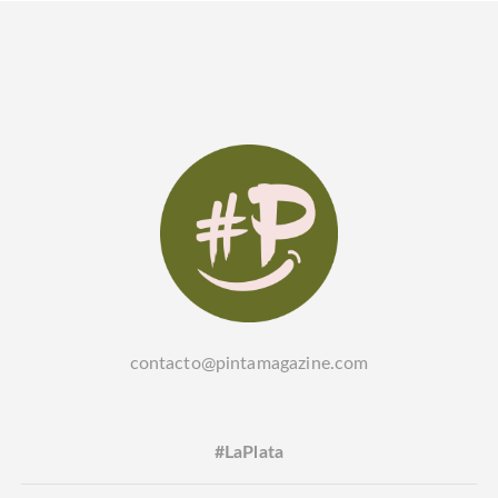
contacto@pintamagazine.com
#LaPlata