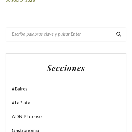
30 JULIO , 2026
B
U
S
C
A
Secciones
R
:
#Baires
#LaPlata
ADN Platense
Gastronomía