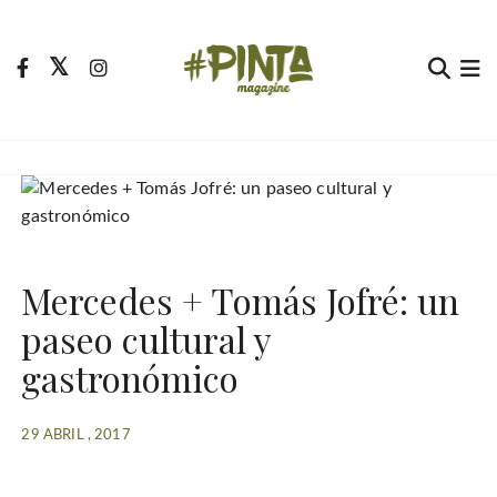
S
a
l
t
Pinta Magazine
El portal para tu tiempo libre
a
r
a
l
c
o
Mercedes + Tomás Jofré: un
n
t
paseo cultural y
e
gastronómico
n
i
d
29 ABRIL , 2017
o