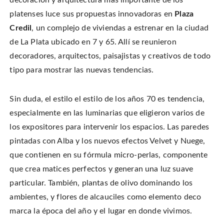
decoración y arquitectura más importante de los
i
a
i
s
t
c
n
t
platenses luce sus propuestas innovadoras en
Plaza
t
e
t
o
e
b
e
a
r
Credil
, un complejo de viviendas a estrenar en la ciudad
o
r
f
(
o
e
r
O
k
s
i
de La Plata ubicado en 7 y 65. Allí se reunieron
p
(
t
e
e
O
(
n
decoradores, arquitectos, paisajistas y creativos de todo
n
p
O
d
s
e
p
(
i
tipo para mostrar las nuevas tendencias.
n
e
O
n
s
n
p
n
i
s
e
e
n
i
n
w
n
n
s
Sin duda, el estilo el estilo de los años 70 es tendencia,
w
e
n
i
i
w
e
n
n
especialmente en las luminarias que eligieron varios de
w
w
n
d
i
w
e
o
n
i
w
los expositores para intervenir los espacios. Las paredes
w
d
n
w
)
o
d
i
pintadas con Alba y los nuevos efectos Velvet y Nuege,
w
o
n
)
w
d
que contienen en su fórmula micro-perlas, componente
)
o
w
)
que crea matices perfectos y generan una luz suave
particular. También, plantas de olivo dominando los
ambientes, y flores de alcauciles como elemento deco
marca la época del año y el lugar en donde vivimos.