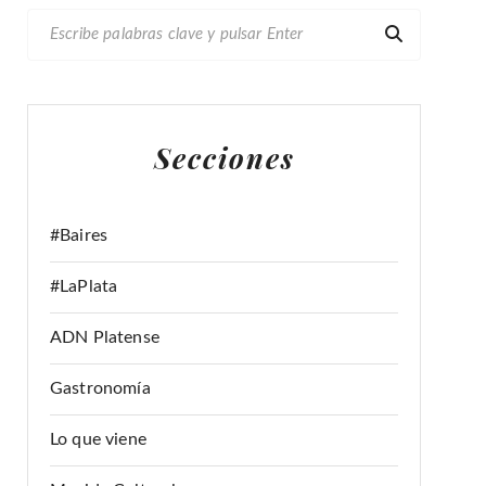
B
U
S
C
A
Secciones
R
:
#Baires
#LaPlata
ADN Platense
Gastronomía
Lo que viene