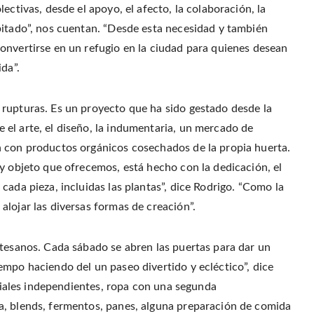
p
(
t
e
e
ectivas, desde el apoyo, el afecto, la colaboración, la
O
(
n
n
p
O
d
s
e
p
(
bitado”, nos cuentan. “Desde esta necesidad y también
i
n
e
O
n
s
n
p
onvertirse en un refugio en la ciudad para quienes desean
n
i
s
e
e
n
i
n
w
da”.
n
n
s
w
e
n
i
i
w
e
n
n
w
w
n
d
i
w
e
rupturas. Es un proyecto que ha sido gestado desde la
o
n
i
w
w
d
n
w
)
el arte, el diseño, la indumentaria, un mercado de
o
d
i
w
o
n
)
w
d
n con productos orgánicos cosechados de la propia huerta.
)
o
w
 y objeto que ofrecemos, está hecho con la dedicación, el
)
cada pieza, incluidas las plantas”, dice Rodrigo. “Como la
lojar las diversas formas de creación”.
rtesanos. Cada sábado se abren las puertas para dar un
empo haciendo del un paseo divertido y ecléctico”, dice
oriales independientes, ropa con una segunda
a, blends, fermentos, panes, alguna preparación de comida