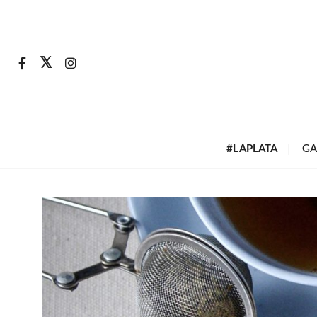
S
a
l
t
a
r
a
l
#LAPLATA
GA
c
o
n
t
e
n
i
d
o