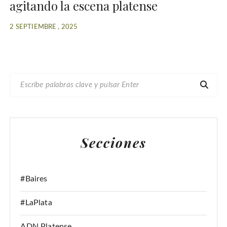
agitando la escena platense
2 SEPTIEMBRE , 2025
B
U
S
C
A
Secciones
R
:
#Baires
#LaPlata
ADN Platense