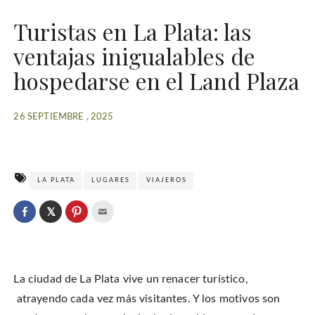
Turistas en La Plata: las
ventajas inigualables de
hospedarse en el Land Plaza
26 SEPTIEMBRE , 2025
LA PLATA
LUGARES
VIAJEROS
C
l
C
C
C
i
l
l
l
c
i
i
i
k
c
c
c
t
k
k
k
o
t
t
t
s
o
o
o
h
La ciudad de La Plata vive un renacer turístico,
s
s
e
a
h
h
m
r
a
a
a
atrayendo cada vez más visitantes. Y los motivos son
e
r
r
i
o
e
e
l