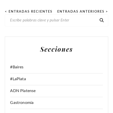
P
< ENTRADAS RECIENTES
ENTRADAS ANTERIORES >
B
a
U
g
S
i
C
n
A
Secciones
R
a
:
c
i
#Baires
ó
#LaPlata
n
d
ADN Platense
e
Gastronomía
e