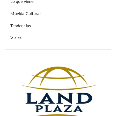
n
Lo que viene
t
Movida Cultural
r
a
Tendencias
d
Viajes
a
s