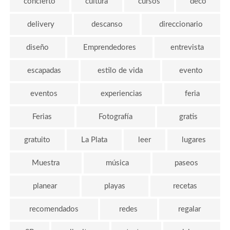
concierto
cultura
cursos
deco
delivery
descanso
direccionario
diseño
Emprendedores
entrevista
escapadas
estilo de vida
evento
eventos
experiencias
feria
Ferias
Fotografía
gratis
gratuito
La Plata
leer
lugares
Muestra
música
paseos
planear
playas
recetas
recomendados
redes
regalar