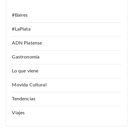
:
c
i
#Baires
ó
#LaPlata
n
d
ADN Platense
e
Gastronomía
e
n
Lo que viene
t
Movida Cultural
r
a
Tendencias
d
Viajes
a
s