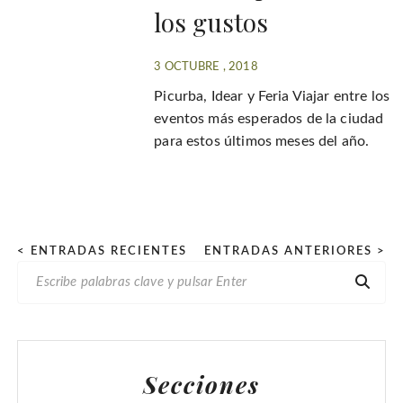
los gustos
3 OCTUBRE , 2018
Picurba, Idear y Feria Viajar entre los
eventos más esperados de la ciudad
para estos últimos meses del año.
P
< ENTRADAS RECIENTES
ENTRADAS ANTERIORES >
B
a
U
g
S
i
C
n
A
Secciones
R
a