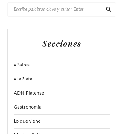
B
U
S
C
A
Secciones
R
:
#Baires
#LaPlata
ADN Platense
Gastronomía
Lo que viene