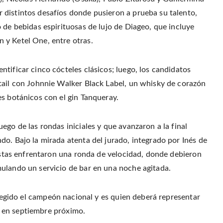
r
o
r
f
(
o
e
r
 distintos desafíos donde pusieron a prueba su talento,
O
k
s
i
p
(
t
e
e
 de bebidas espirituosas de lujo de Diageo, que incluye
O
(
n
n
p
O
d
s
e
p
(
 y Ketel One, entre otras.
i
n
e
O
n
s
n
p
n
i
s
e
e
n
i
n
w
tificar cinco cócteles clásicos; luego, los candidatos
n
n
s
w
e
n
i
i
w
e
n
tail con Johnnie Walker Black Label, un whisky de corazón
n
w
w
n
d
i
w
e
es botánicos con el gin Tanqueray.
o
n
i
w
w
d
n
w
)
o
d
i
w
o
n
)
w
d
ego de las rondas iniciales y que avanzaron a la final
)
o
w
o. Bajo la mirada atenta del jurado, integrado por Inés de
)
listas enfrentaron una ronda de velocidad, donde debieron
ulando un servicio de bar en una noche agitada.
egido el campeón nacional y es quien deberá representar
l, en septiembre próximo.