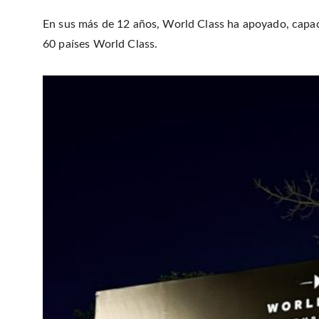
En sus más de 12 años, World Class ha apoyado, capac
60 países World Class.