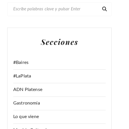
B
U
S
C
A
Secciones
R
:
#Baires
#LaPlata
ADN Platense
Gastronomía
Lo que viene