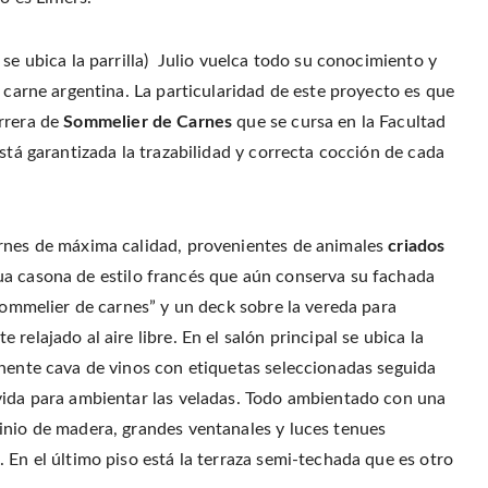
r
o
r
f
(
o
e
r
O
k
s
i
p
(
t
e
e
se ubica la parrilla) Julio vuelca todo su conocimiento y
O
(
n
n
p
O
d
s
e
p
(
a carne argentina. La particularidad de este proyecto es que
i
n
e
O
n
s
n
p
rrera de
Sommelier de Carnes
que se cursa en la Facultad
n
i
s
e
e
n
i
n
w
stá garantizada la trazabilidad y correcta cocción de cada
n
n
s
w
e
n
i
i
w
e
n
n
w
w
n
d
i
w
e
o
n
i
w
w
d
n
w
)
o
d
i
arnes de máxima calidad, provenientes de animales
criados
w
o
n
)
w
d
 casona de estilo francés
que aún conserva su fachada
)
o
w
“Sommelier de carnes” y un deck sobre la vereda para
)
relajado al aire libre. En el salón principal se ubica la
onente cava de vinos con etiquetas seleccionadas seguida
vida para ambientar las veladas. Todo ambientado con una
inio de madera, grandes ventanales y luces tenues
 En el último piso está la terraza semi-techada que es otro