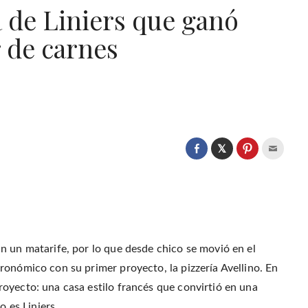
la de Liniers que ganó
 de carnes
C
l
C
C
C
i
l
l
l
c
i
i
i
k
c
c
c
t
k
k
k
o
t
t
t
s
o
o
o
h
s
s
e
a
h
h
m
r
a
a
a
e
r
r
i
o
e
e
l
n un matarife, por lo que desde chico se movió en el
n
o
o
t
T
n
n
h
ronómico con su primer proyecto, la pizzería Avellino. En
w
F
P
i
i
a
i
s
t
oyecto: una casa estilo francés que convirtió en una
c
n
t
t
e
t
o
e
b
e
a
o es Liniers.