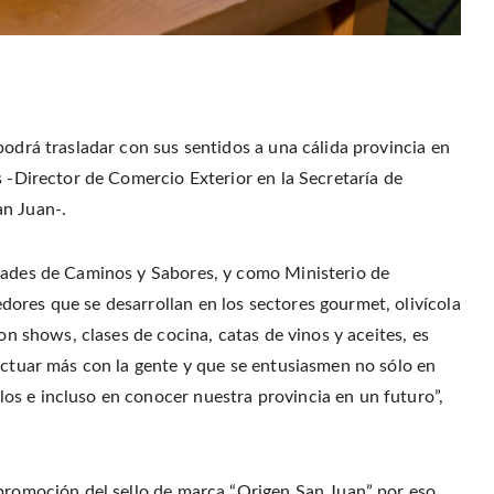
podrá trasladar con sus sentidos a una cálida provincia en
s -Director de Comercio Exterior en la Secretaría de
an Juan-.
idades de Caminos y Sabores, y como Ministerio de
ores que se desarrollan en los sectores gourmet, olivícola
con shows, clases de cocina, catas de vinos y aceites, es
ractuar más con la gente y que se entusiasmen no sólo en
s e incluso en conocer nuestra provincia en un futuro”,
 promoción del sello de marca “Origen San Juan” por eso