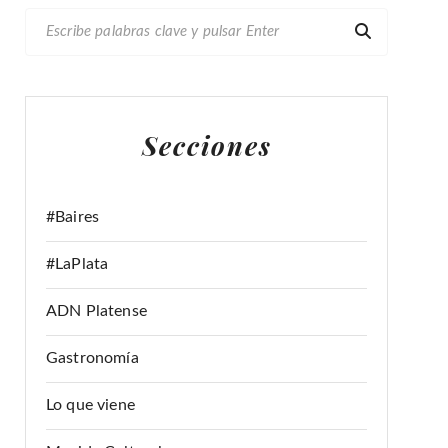
B
U
S
C
A
Secciones
R
:
#Baires
#LaPlata
ADN Platense
Gastronomía
Lo que viene