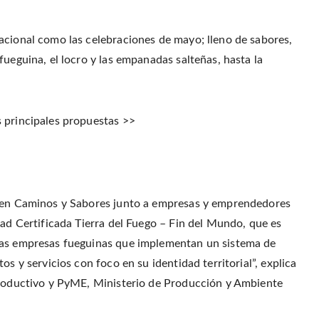
r
o
r
f
(
o
e
r
O
k
s
i
p
(
t
e
e
acional como las celebraciones de mayo; lleno de sabores,
O
(
n
n
p
O
d
s
e
p
(
fueguina, el locro y las empanadas salteñas, hasta la
i
n
e
O
n
s
n
p
n
i
s
e
e
n
i
n
w
n
n
s
w
e
n
i
i
w
e
n
 principales propuestas >>
n
w
w
n
d
i
w
e
o
n
i
w
w
d
n
w
)
o
d
i
w
o
n
)
w
d
)
o
w
)
e en Caminos y Sabores junto a empresas y emprendedores
dad Certificada Tierra del Fuego – Fin del Mundo, que es
las empresas fueguinas que implementan un sistema de
os y servicios con foco en su identidad territorial”, explica
 Productivo y PyME, Ministerio de Producción y Ambiente