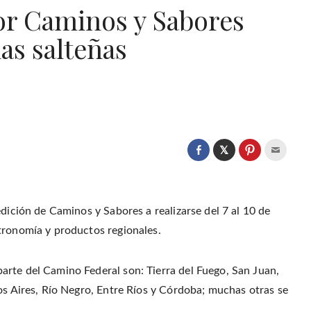
or Caminos y Sabores
as salteñas
C
l
C
C
C
i
l
l
l
c
i
i
i
k
c
c
c
t
k
k
k
o
t
t
t
s
o
o
o
edición de Caminos y Sabores a realizarse del 7 al 10 de
h
s
s
e
a
h
h
m
tronomía y productos regionales.
r
a
a
a
e
r
r
i
o
e
e
l
n
o
o
t
T
n
n
h
rte del Camino Federal son: Tierra del Fuego, San Juan,
w
F
P
i
i
a
i
s
t
os Aires, Río Negro, Entre Ríos y Córdoba; muchas otras se
c
n
t
t
e
t
o
e
b
e
a