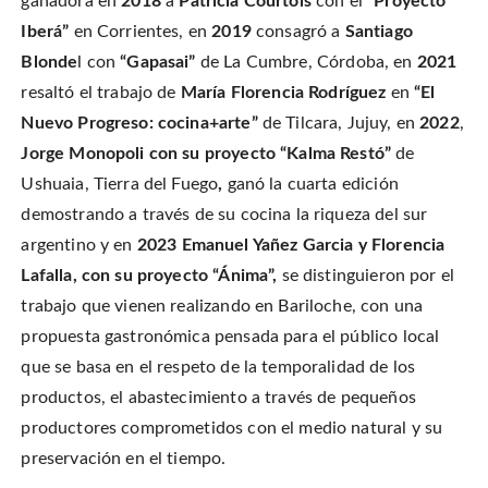
ganadora en
2018
a
Patricia Courtois
con el
“Proyecto
Iberá”
en Corrientes, en
2019
consagró a
Santiago
Blonde
l con
“Gapasai”
de La Cumbre, Córdoba, en
2021
resaltó el trabajo de
María Florencia Rodríguez
en
“El
Nuevo Progreso: cocina+arte”
de Tilcara, Jujuy, en
2022
,
Jorge Monopoli con su proyecto “Kalma Restó”
de
Ushuaia, Tierra del Fuego
,
ganó la cuarta edición
demostrando a través de su cocina la riqueza del sur
argentino y en
2023
Emanuel Yañez Garcia y Florencia
Lafalla, con su proyecto “Ánima”,
se distinguieron por el
trabajo que vienen realizando en Bariloche, con una
propuesta gastronómica pensada para el público local
que se basa en el respeto de la temporalidad de los
productos, el abastecimiento a través de pequeños
productores comprometidos con el medio natural y su
preservación en el tiempo.