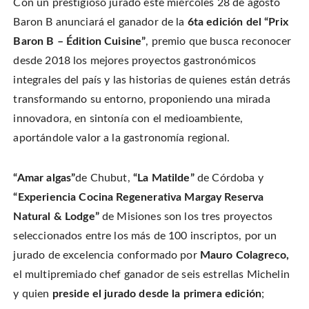
h
Con un prestigioso jurado este miércoles 28 de agosto
s
s
e
a
h
h
m
r
a
a
a
Baron B anunciará el ganador de la
6ta edición del “Prix
e
r
r
i
o
e
e
l
Baron B – Édition Cuisine”
, premio que busca reconocer
n
o
o
t
T
n
n
h
w
desde 2018 los mejores proyectos gastronómicos
F
P
i
i
a
i
s
t
c
n
t
integrales del país y las historias de quienes están detrás
t
e
t
o
e
b
e
a
transformando su entorno, proponiendo una mirada
r
o
r
f
(
o
e
r
O
innovadora, en sintonía con el medioambiente,
k
s
i
p
(
t
e
e
O
(
n
aportándole valor a la gastronomía regional.
n
p
O
d
s
e
p
(
i
n
e
O
n
s
n
p
n
i
s
e
“Amar algas”
de Chubut,
“
La Matilde”
de Córdoba y
e
n
i
n
w
n
n
s
“Experiencia Cocina Regenerativa Margay Reserva
w
e
n
i
i
w
e
n
n
Natural & Lodge”
de Misiones son los tres proyectos
w
w
n
d
i
w
e
o
n
i
w
seleccionados entre los más de 100 inscriptos,
por un
w
d
n
w
)
o
d
i
jurado de excelencia conformado por
Mauro Colagreco,
w
o
n
)
w
d
el multipremiado chef ganador de seis estrellas Michelin
)
o
w
)
y quien
preside el jurado desde la primera edición
;