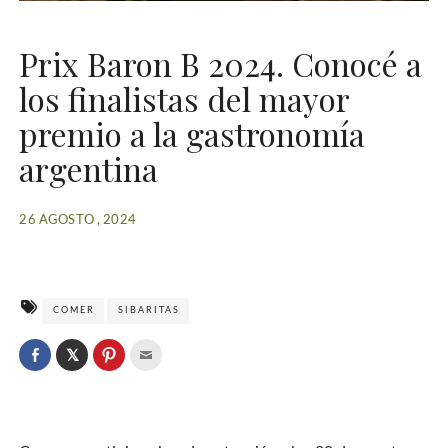
Prix Baron B 2024. Conocé a
los finalistas del mayor
premio a la gastronomía
argentina
26 AGOSTO , 2024
COMER
SIBARITAS
C
l
C
C
C
i
l
l
l
c
i
i
i
k
c
c
c
t
k
k
k
o
t
t
t
s
o
o
o