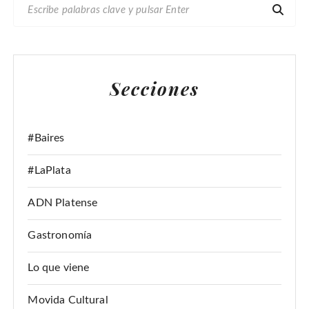
B
U
S
C
A
Secciones
R
:
#Baires
#LaPlata
ADN Platense
Gastronomía
Lo que viene
Movida Cultural