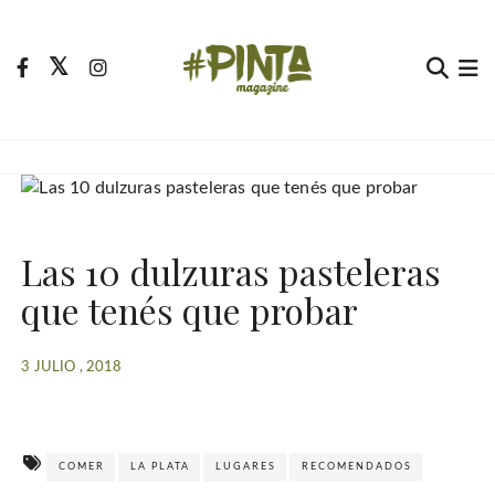
S
a
l
t
Pinta Magazine
El portal para tu tiempo libre
a
r
a
l
c
Las 10 dulzuras pasteleras
o
n
que tenés que probar
t
e
3 JULIO , 2018
n
i
d
o
COMER
LA PLATA
LUGARES
RECOMENDADOS