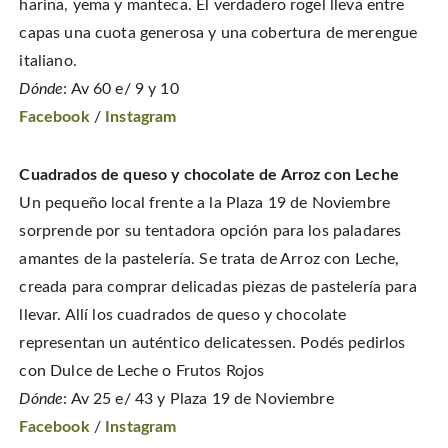
o
n
i
w
harina, yema y manteca. El verdadero rogel lleva entre
w
d
n
w
)
o
d
i
capas una cuota generosa y una cobertura de merengue
w
o
n
)
w
d
italiano.
)
o
w
)
Dónde
: Av 60 e/ 9 y 10
Facebook
/
Instagram
Cuadrados de queso y chocolate de Arroz con Leche
Un pequeño local frente a la Plaza 19 de Noviembre
sorprende por su tentadora opción para los paladares
amantes de la pastelería. Se trata de Arroz con Leche,
creada para comprar delicadas piezas de pastelería para
llevar. Allí los cuadrados de queso y chocolate
representan un auténtico delicatessen. Podés pedirlos
con Dulce de Leche o Frutos Rojos
Dónde
: Av 25 e/ 43 y Plaza 19 de Noviembre
Facebook
/
Instagram