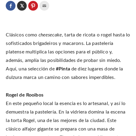
C
l
C
C
C
i
l
l
l
c
i
i
i
k
c
c
c
t
k
k
k
o
t
t
t
s
o
o
o
h
Clásicos como
cheesecake
, tarta de ricota o rogel hasta lo
s
s
e
a
h
h
m
r
a
a
a
sofisticados brigadeiros y macarons. La pastelería
e
r
r
i
o
e
e
l
platense multiplica las opciones para el público y,
n
o
o
t
T
n
n
h
w
además, amplía las posibilidades de probar sin miedo.
F
P
i
i
a
i
s
t
c
n
t
Aquí, una selección de
#Pinta
de diez lugares donde la
t
e
t
o
e
b
e
a
dulzura marca un camino con sabores imperdibles.
r
o
r
f
(
o
e
r
O
k
s
i
p
(
t
e
e
O
(
n
Rogel de Rooibos
n
p
O
d
s
e
p
(
i
En este pequeño local la esencia es lo artesanal, y así lo
n
e
O
n
s
n
p
n
i
s
e
demuestra la pastelería. En la vidriera domina la escena
e
n
i
n
w
n
n
s
la torta Rogel, una de las mejores de la ciudad. Este
w
e
n
i
i
w
e
n
n
clásico alfajor gigante se prepara con una masa de
w
w
n
d
i
w
e