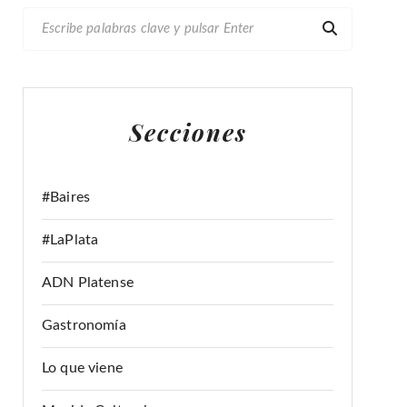
B
U
S
C
A
Secciones
R
:
#Baires
#LaPlata
ADN Platense
Gastronomía
Lo que viene