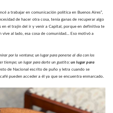
r
o
r
f
(
o
e
r
O
k
s
i
p
(
t
e
ncé a trabajar en comunicación política en Buenos Aires”,
e
O
(
n
n
p
O
d
ecesidad de hacer otra cosa, tenía ganas de recuperar algo
s
e
p
(
i
n
e
O
n
n el trajín del ir y venir a Capital, porque en definitiva te
s
n
p
n
i
s
e
e
n
i
n
ien vive al lado, esa cosa de comunidad… Eso motivó a
w
n
n
s
w
e
n
i
i
w
e
n
n
w
w
n
d
i
w
e
o
n
i
w
w
d
n
w
mirar por la ventana; un lugar para ponerse al día con los
)
o
d
i
w
o
n
er tiempo; un lugar para darte un gustito;
un lugar para
)
w
d
)
o
w
iesto de Nacional escrito de puño y letra cuando se
)
el café pueden acceder a él ya que se encuentra enmarcado.