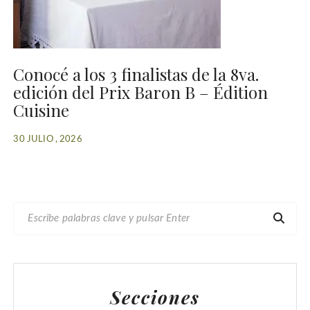
Conocé a los 3 finalistas de la 8va.
edición del Prix Baron B – Édition
Cuisine
30 JULIO , 2026
B
U
S
C
A
Secciones
R