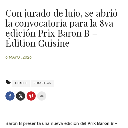
Con jurado de lujo, se abrió
la convocatoria para la 8va
edición Prix Baron B –
Édition Cuisine
6 MAYO , 2026
COMER
SIBARITAS
C
l
C
C
C
i
l
l
l
c
i
i
i
k
c
c
c
t
k
k
k
o
t
t
t
s
o
o
o
h
Baron B presenta una nueva edición del
Prix Baron B –
s
s
e
a
h
h
m