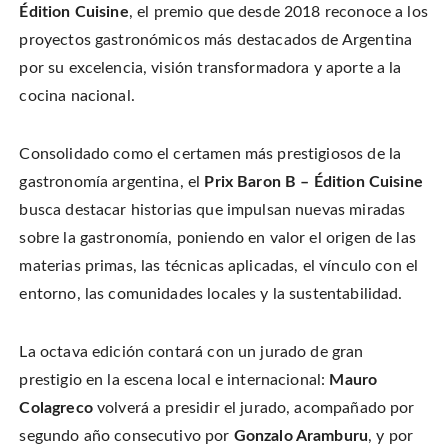
r
a
a
a
Édition Cuisine
, el premio que desde 2018 reconoce a los
e
r
r
i
o
e
e
l
proyectos gastronómicos más destacados de Argentina
n
o
o
t
T
n
n
h
w
por su excelencia, visión transformadora y aporte a la
F
P
i
i
a
i
s
t
c
n
t
cocina nacional.
t
e
t
o
e
b
e
a
r
o
r
f
(
o
e
r
O
k
s
i
Consolidado como el certamen más prestigiosos de la
p
(
t
e
e
O
(
n
gastronomía argentina, el
Prix Baron B – Édition Cuisine
n
p
O
d
s
e
p
(
i
busca destacar historias que impulsan nuevas miradas
n
e
O
n
s
n
p
n
i
s
e
sobre la gastronomía, poniendo en valor el origen de las
e
n
i
n
w
n
n
s
materias primas, las técnicas aplicadas, el vínculo con el
w
e
n
i
i
w
e
n
n
entorno, las comunidades locales y la sustentabilidad.
w
w
n
d
i
w
e
o
n
i
w
w
d
n
w
)
o
d
i
La octava edición contará con un jurado de gran
w
o
n
)
w
d
prestigio en la escena local e internacional:
Mauro
)
o
w
)
Colagreco
volverá a presidir el jurado, acompañado por
segundo año consecutivo por
Gonzalo Aramburu
, y por