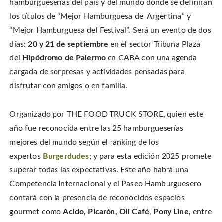
hamburgueserías del país y del mundo donde se definirán
n
o
o
t
T
n
n
h
w
los títulos de “Mejor Hamburguesa de Argentina” y
F
P
i
i
a
i
s
t
c
n
t
“Mejor Hamburguesa del Festival”. Será un evento de dos
t
e
t
o
e
b
e
a
días:
20 y 21 de septiembre
en el sector Tribuna Plaza
r
o
r
f
(
o
e
r
O
del
Hipódromo de Palermo
en CABA con una agenda
k
s
i
p
(
t
e
e
O
(
n
cargada de sorpresas y actividades pensadas para
n
p
O
d
s
e
p
(
disfrutar con amigos o en familia.
i
n
e
O
n
s
n
p
n
i
s
e
e
n
i
n
w
n
n
s
Organizado por THE FOOD TRUCK STORE, quien este
w
e
n
i
i
w
e
n
n
año fue reconocida entre las 25 hamburgueserías
w
w
n
d
i
w
e
o
n
i
w
mejores del mundo según el ranking de los
w
d
n
w
)
o
d
i
expertos
Burgerdudes
; y para esta edición 2025 promete
w
o
n
)
w
d
superar todas las expectativas. Este año habrá una
)
o
w
)
Competencia Internacional y el Paseo Hamburguesero
contará con la presencia de reconocidos espacios
gourmet como
Acido, Picarón, Oli Café
,
Pony Line,
entre