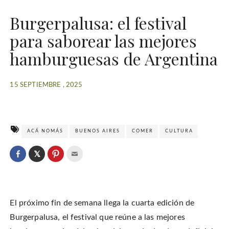
Burgerpalusa: el festival
para saborear las mejores
hamburguesas de Argentina
15 SEPTIEMBRE , 2025
ACÁ NOMÁS
BUENOS AIRES
COMER
CULTURA
C
l
C
C
C
i
l
l
l
c
i
i
i
k
c
c
c
t
k
k
k
o
t
t
t
s
o
o
o
h
El próximo fin de semana llega la cuarta edición de
s
s
e
a
h
h
m
r
a
a
a
Burgerpalusa, el festival que reúne a las mejores
e
r
r
i
o
e
e
l