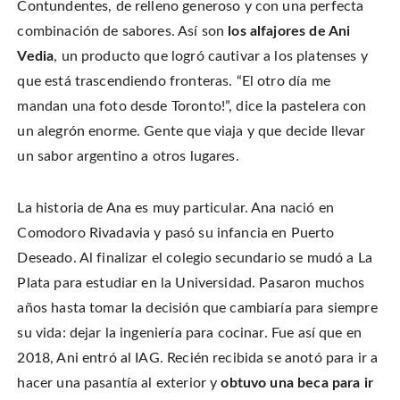
n
Contundentes, de relleno generoso y con una perfecta
o
o
t
T
n
n
h
w
F
P
i
combinación de sabores. Así son
los alfajores de Ani
i
a
i
s
t
c
n
t
Vedia
, un producto que logró cautivar a los platenses y
t
e
t
o
e
b
e
a
r
que está trascendiendo fronteras. “El otro día me
o
r
f
(
o
e
r
O
k
s
i
mandan una foto desde Toronto!”, dice la pastelera con
p
(
t
e
e
O
(
n
un alegrón enorme. Gente que viaja y que decide llevar
n
p
O
d
s
e
p
(
i
un sabor argentino a otros lugares.
n
e
O
n
s
n
p
n
i
s
e
e
n
i
n
w
n
n
s
La historia de Ana es muy particular. Ana nació en
w
e
n
i
i
w
e
n
n
Comodoro Rivadavia y pasó su infancia en Puerto
w
w
n
d
i
w
e
o
n
i
w
Deseado. Al finalizar el colegio secundario se mudó a La
w
d
n
w
)
o
d
i
Plata para estudiar en la Universidad. Pasaron muchos
w
o
n
)
w
d
años hasta tomar la decisión que cambiaría para siempre
)
o
w
)
su vida: dejar la ingeniería para cocinar. Fue así que en
2018, Ani entró al IAG. Recién recibida se anotó para ir a
hacer una pasantía al exterior y
obtuvo una beca para ir