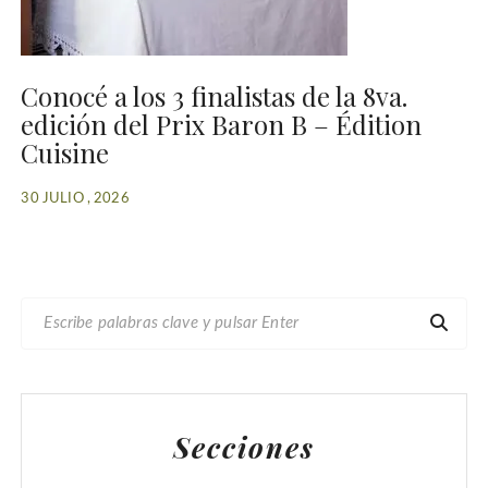
Conocé a los 3 finalistas de la 8va.
edición del Prix Baron B – Édition
Cuisine
30 JULIO , 2026
B
U
S
C
A
Secciones
R
: