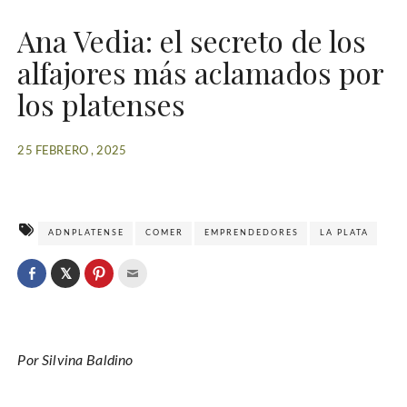
Ana Vedia: el secreto de los
alfajores más aclamados por
los platenses
25 FEBRERO , 2025
ADNPLATENSE
COMER
EMPRENDEDORES
LA PLATA
C
l
C
C
C
i
l
l
l
c
i
i
i
k
c
c
c
t
k
k
k
o
t
t
t
s
o
o
o
h
Por Silvina Baldino
s
s
e
a
h
h
m
r
a
a
a
e
r
r
i
o
e
e
l