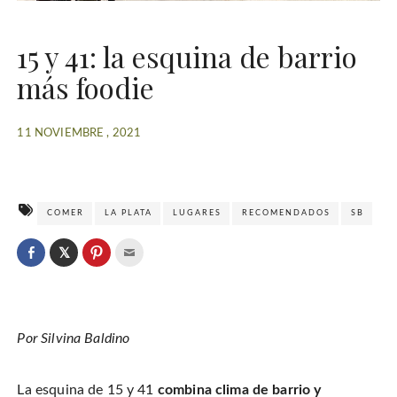
15 y 41: la esquina de barrio
más foodie
11 NOVIEMBRE , 2021
COMER
LA PLATA
LUGARES
RECOMENDADOS
SB
C
l
C
C
C
i
l
l
l
c
i
i
i
k
c
c
c
t
k
k
k
o
t
t
t
s
o
o
o
h
Por Silvina Baldino
s
s
e
a
h
h
m
r
a
a
a
e
r
r
i
o
e
e
l
n
La esquina de 15 y 41
combina clima de barrio y
o
o
t