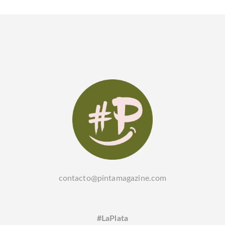
contacto@pintamagazine.com
#LaPlata