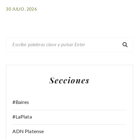
30 JULIO , 2026
B
U
S
C
A
Secciones
R
:
#Baires
#LaPlata
ADN Platense