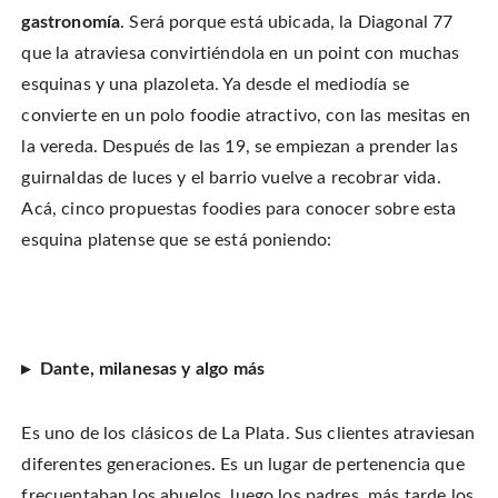
T
n
n
h
w
F
P
i
gastronomía
. Será porque está ubicada, la Diagonal 77
i
a
i
s
t
c
n
t
que la atraviesa convirtiéndola en un point con muchas
t
e
t
o
e
b
e
a
r
esquinas y una plazoleta. Ya desde el mediodía se
o
r
f
(
o
e
r
O
k
s
i
convierte en un polo foodie atractivo, con las mesitas en
p
(
t
e
e
O
(
n
la vereda. Después de las 19, se empiezan a prender las
n
p
O
d
s
e
p
(
i
guirnaldas de luces y el barrio vuelve a recobrar vida.
n
e
O
n
s
n
p
n
i
s
e
Acá, cinco propuestas foodies para conocer sobre esta
e
n
i
n
w
n
n
s
esquina platense que se está poniendo:
w
e
n
i
i
w
e
n
n
w
w
n
d
i
w
e
o
n
i
w
w
d
n
w
)
o
d
i
w
o
n
)
w
d
)
o
▸ Dante, milanesas y algo más
w
)
Es uno de los clásicos de La Plata. Sus clientes atraviesan
diferentes generaciones. Es un lugar de pertenencia que
frecuentaban los abuelos, luego los padres, más tarde los