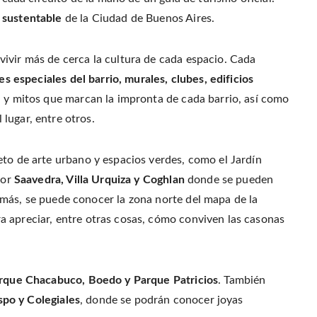
r
o
r
f
(
o
e
r
 sustentable
de la Ciudad de Buenos Aires.
O
k
s
i
p
(
t
e
e
O
(
n
n
p
O
d
s
e
p
(
vivir más de cerca la cultura de cada espacio. Cada
i
n
e
O
n
s
n
p
es especiales del barrio, murales, clubes, edificios
n
i
s
e
e
n
i
n
w
ia y mitos que marcan la impronta de cada barrio, así como
n
n
s
w
e
n
i
i
w
e
n
lugar, entre otros.
n
w
w
n
d
i
w
e
o
n
i
w
w
d
n
w
)
o
d
i
leto de arte urbano y espacios verdes, como el Jardín
w
o
n
)
w
d
por
Saavedra, Villa Urquiza y Coghlan
donde se pueden
)
o
w
más, se puede conocer la zona norte del mapa de la
)
ra apreciar, entre otras cosas, cómo conviven las casonas
rque Chacabuco, Boedo y Parque Patricios
. También
espo y Colegiales
, donde se podrán conocer joyas