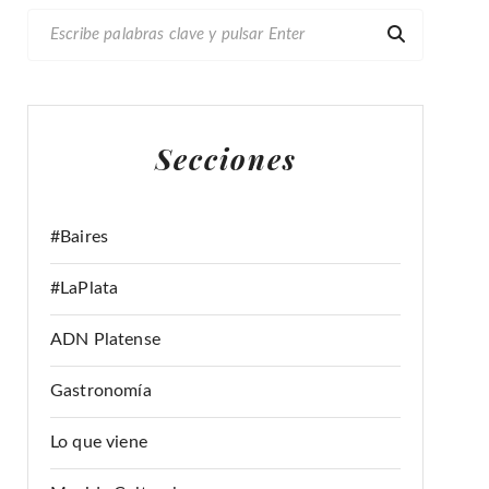
B
U
S
C
A
Secciones
R
:
#Baires
#LaPlata
ADN Platense
Gastronomía
Lo que viene