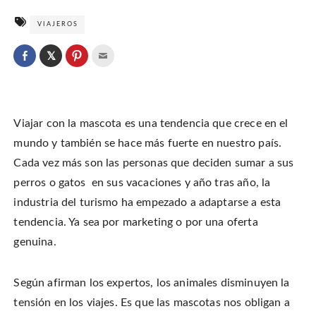
VIAJEROS
C
l
C
C
C
i
l
l
l
c
i
i
i
k
c
c
c
t
k
k
k
o
t
t
t
s
o
o
o
h
Viajar con la mascota es una tendencia que crece en el
s
s
e
a
h
h
m
r
a
a
a
mundo y también se hace más fuerte en nuestro país.
e
r
r
i
o
e
e
l
Cada vez más son las personas que deciden sumar a sus
n
o
o
t
T
n
n
h
w
perros o gatos en sus vacaciones y año tras año, la
F
P
i
i
a
i
s
t
c
n
t
industria del turismo ha empezado a adaptarse a esta
t
e
t
o
e
b
e
a
tendencia. Ya sea por marketing o por una oferta
r
o
r
f
(
o
e
r
O
genuina.
k
s
i
p
(
t
e
e
O
(
n
n
p
O
d
s
e
p
(
i
Según afirman los expertos, los animales disminuyen la
n
e
O
n
s
n
p
n
i
s
e
tensión en los viajes. Es que las mascotas nos obligan a
e
n
i
n