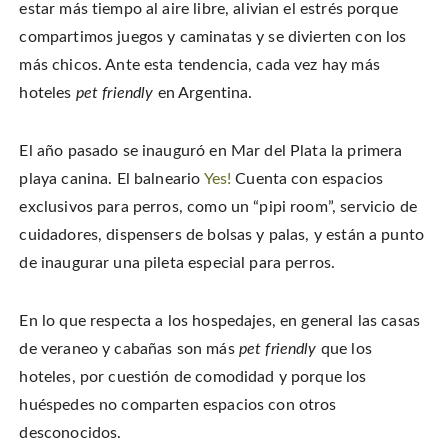
w
n
n
s
estar más tiempo al aire libre, alivian el estrés porque
w
e
n
i
i
w
e
n
n
compartimos juegos y caminatas y se divierten con los
w
w
n
d
i
w
e
o
n
i
w
más chicos. Ante esta tendencia, cada vez hay más
w
d
n
w
)
o
d
i
hoteles
pet friendly
en Argentina.
w
o
n
)
w
d
)
o
w
)
El año pasado se inauguró en Mar del Plata la primera
playa canina. El balneario
Yes!
Cuenta con espacios
exclusivos para perros, como un “pipi room”, servicio de
cuidadores, dispensers de bolsas y palas, y están a punto
de inaugurar una pileta especial para perros.
En lo que respecta a los hospedajes, en general las casas
de veraneo y cabañas son más
pet friendly
que los
hoteles, por cuestión de comodidad y porque los
huéspedes no comparten espacios con otros
desconocidos.