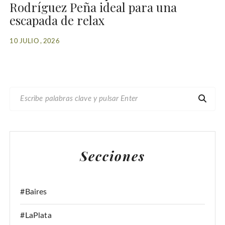
Rodríguez Peña ideal para una
escapada de relax
10 JULIO , 2026
B
U
S
C
A
Secciones
R
:
#Baires
#LaPlata