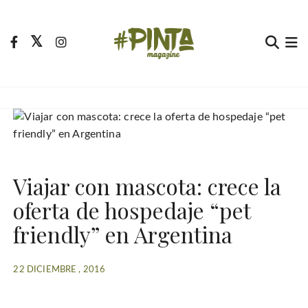
S
a
l
t
Pinta Magazine
El portal para tu tiempo libre
a
r
a
l
c
o
Viajar con mascota: crece la
n
t
oferta de hospedaje “pet
e
friendly” en Argentina
n
i
d
22 DICIEMBRE , 2016
o