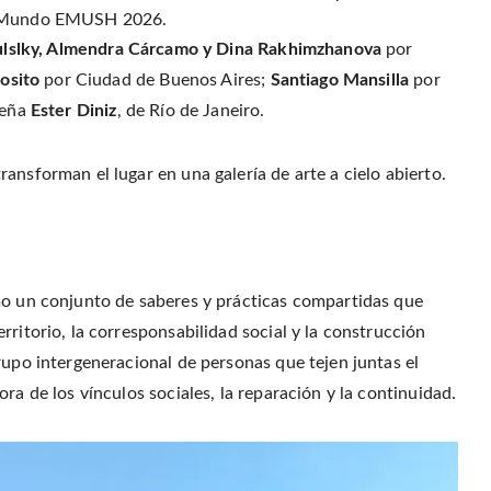
r
o
r
f
(
el Mundo EMUSH 2026.
o
e
r
O
k
s
i
p
(
t
e
ulslky, Almendra Cárcamo y Dina Rakhimzhanova
por
e
O
(
n
n
p
O
d
osito
por Ciudad de Buenos Aires;
Santiago Mansilla
por
s
e
p
(
i
n
e
O
n
ileña
Ester Diniz
, de Río de Janeiro.
s
n
p
n
i
s
e
e
n
i
n
w
n
n
s
w
e
n
i
ansforman el lugar en una galería de arte a cielo abierto.
i
w
e
n
n
w
w
n
d
i
w
e
o
n
i
w
w
d
n
w
)
o
d
i
w
o
n
)
w
d
)
o
w
mo un conjunto de saberes y prácticas compartidas que
)
rritorio, la corresponsabilidad social y la construcción
rupo intergeneracional de personas que tejen juntas el
ra de los vínculos sociales, la reparación y la continuidad.