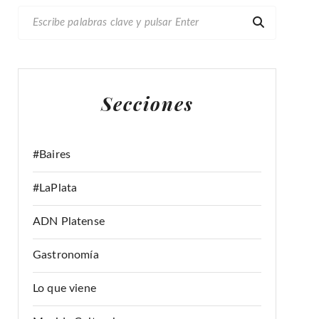
B
U
S
C
A
Secciones
R
:
#Baires
#LaPlata
ADN Platense
Gastronomía
Lo que viene