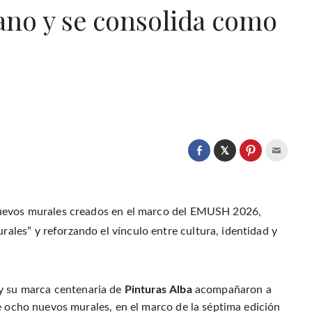
ano y se consolida como
C
l
C
C
C
i
l
l
l
c
i
i
i
k
c
c
c
t
k
k
k
o
t
t
t
s
o
o
o
nuevos murales creados en el marco del EMUSH 2026,
h
s
s
e
a
h
h
m
les” y reforzando el vínculo entre cultura, identidad y
r
a
a
a
e
r
r
i
o
e
e
l
n
o
o
t
T
n
n
h
w
F
P
i
i
a
i
s
y su marca centenaria de
Pinturas
Alba
acompañaron a
t
c
n
t
t
e
t
o
e
de ocho nuevos murales, en el marco de la séptima edición
b
e
a