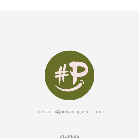
contacto@pintamagazine.com
#LaPlata