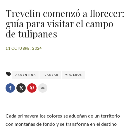
Trevelin comenzó a florecer:
guía para visitar el campo
de tulipanes
11 OCTUBRE , 2024
ARGENTINA
PLANEAR
VIAJEROS
C
l
C
C
C
i
l
l
l
c
i
i
i
k
c
c
c
t
k
k
k
o
t
t
t
s
o
o
o
h
Cada primavera los colores se adueñan de un territorio
s
s
e
a
h
h
m
r
a
a
a
con montañas de fondo y se transforma en el destino
e
r
r
i
o
e
e
l