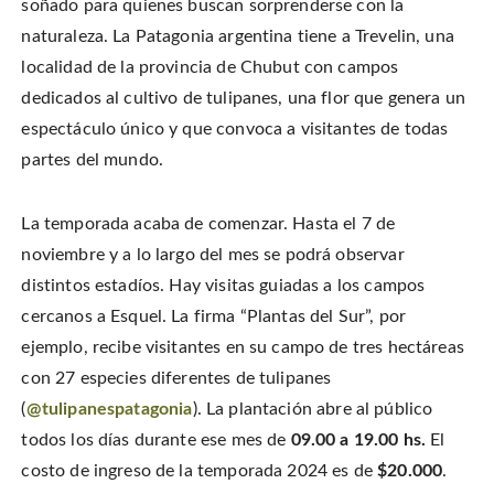
soñado para quienes buscan sorprenderse con la
n
o
o
t
T
n
n
h
w
naturaleza. La Patagonia argentina tiene a Trevelin, una
F
P
i
i
a
i
s
t
c
n
t
localidad de la provincia de Chubut con campos
t
e
t
o
e
b
e
a
dedicados al cultivo de tulipanes, una flor que genera un
r
o
r
f
(
o
e
r
O
espectáculo único y que convoca a visitantes de todas
k
s
i
p
(
t
e
e
O
(
n
partes del mundo.
n
p
O
d
s
e
p
(
i
n
e
O
n
s
n
p
n
i
s
e
La temporada acaba de comenzar. Hasta el 7 de
e
n
i
n
w
n
n
s
noviembre y a lo largo del mes se podrá observar
w
e
n
i
i
w
e
n
n
distintos estadíos. Hay visitas guiadas a los campos
w
w
n
d
i
w
e
o
n
i
w
cercanos a Esquel. La firma “Plantas del Sur”, por
w
d
n
w
)
o
d
i
ejemplo, recibe visitantes en su campo de tres hectáreas
w
o
n
)
w
d
con 27 especies diferentes de tulipanes
)
o
w
)
(
@tulipanespatagonia
). La plantación abre al público
todos los días durante ese mes de
09.00 a 19.00 hs.
El
costo de ingreso de la temporada 2024 es de
$20.000
.