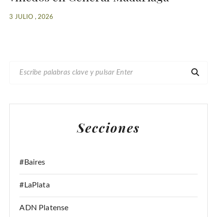
3 JULIO , 2026
B
U
S
C
A
Secciones
R
:
#Baires
#LaPlata
ADN Platense