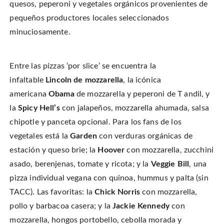
quesos, peperoni y vegetales orgánicos provenientes de
pequeños productores locales seleccionados
minuciosamente.
Entre las pizzas ‘por slice’ se encuentra la
infaltable
Lincoln de mozzarella
, la icónica
americana
Obama
de mozzarella y peperoni de T andil, y
la
Spicy Hell’s
con jalapeños, mozzarella ahumada, salsa
chipotle y panceta opcional. Para los fans de los
vegetales está la
Garden
con verduras orgánicas de
estación y queso brie; la
Hoover
con mozzarella, zucchini
asado, berenjenas, tomate y ricota; y la
Veggie Bill
, una
pizza individual vegana con quinoa, hummus y palta (sin
TACC). Las favoritas: la
Chick Norris
con mozzarella,
pollo y barbacoa casera; y la
Jackie Kennedy
con
mozzarella, hongos portobello, cebolla morada y