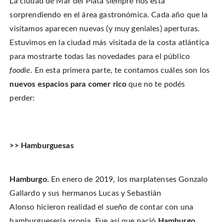
La ciudad de Mar del Plata siempre nos está
s
s
e
a
h
h
m
r
a
a
a
sorprendiendo en el área gastronómica. Cada año que la
e
r
r
i
o
e
e
l
visitamos aparecen nuevas (y muy geniales) aperturas.
n
o
o
t
T
n
n
h
w
Estuvimos en la ciudad más visitada de la costa atlántica
F
P
i
i
a
i
s
t
c
n
t
para mostrarte todas las novedades para el público
t
e
t
o
e
b
e
a
foodie
. En esta primera parte, te contamos cuáles son los
r
o
r
f
(
o
e
r
O
nuevos espacios para comer rico
que no te podés
k
s
i
p
(
t
e
e
O
(
n
perder:
n
p
O
d
s
e
p
(
i
n
e
O
n
s
n
p
n
i
s
e
e
n
i
n
w
n
n
s
w
e
n
i
>> Hamburguesas
i
w
e
n
n
w
w
n
d
i
w
e
o
n
i
w
w
d
n
w
)
Hamburgo.
En enero de 2019, los marplatenses Gonzalo
o
d
i
w
o
n
)
w
d
Gallardo y sus hermanos Lucas y Sebastián
)
o
w
Alonso
hicieron realidad el sueño de contar con una
)
hamburguesería propia. Fue así que nació
Hamburgo