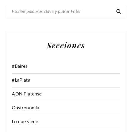
B
U
S
C
A
Secciones
R
:
#Baires
#LaPlata
ADN Platense
Gastronomía
Lo que viene