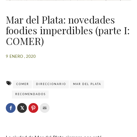
Mar del Plata: novedades
foodies imperdibles (parte I:
COMER)
9 ENERO , 2020
COMER
DIRECCIONARIO
MAR DEL PLATA
RECOMENDADOS
C
l
C
C
C
i
l
l
l
c
i
i
i
k
c
c
c
t
k
k
k
o
t
t
t
s
o
o
o
h