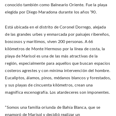
i
a
i
s
t
c
n
t
conocido también como Balneario Oriente. Fue la playa
t
e
t
o
e
b
e
a
elegida por Diego Maradona durante los años ’90.
r
o
r
f
(
o
e
r
O
k
s
i
p
(
t
e
e
O
(
n
Está ubicada en el distrito de Coronel Dorrego, alejada
n
p
O
d
s
e
p
(
i
de las grandes urbes y enmarcada por paisajes ribereños,
n
e
O
n
s
n
p
n
i
s
e
boscosos y marítimos, viven 200 personas. A 66
e
n
i
n
w
n
n
s
kilómetros de Monte Hermoso por la línea de costa, la
w
e
n
i
i
w
e
n
n
playa de Marisol es una de las más atractivas de la
w
w
n
d
i
w
e
o
n
i
w
región, especialmente para aquellos que buscan espacios
w
d
n
w
)
o
d
i
costeros agrestes y con mínima intervención del hombre.
w
o
n
)
w
d
Eucaliptos, álamos, pinos, médanos blancos y forestados,
)
o
w
)
y sus playas de cincuenta kilómetros, crean una
magnífica escenografía. Los atardeceres son imponentes.
“Somos una familia oriunda de Bahía Blanca, que se
enamoró de Marisol y decidió realizar un