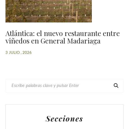
Atlántica: el nuevo restaurante entre
viñedos en General Madariaga
3 JULIO , 2026
B
U
S
C
A
Secciones
R
: