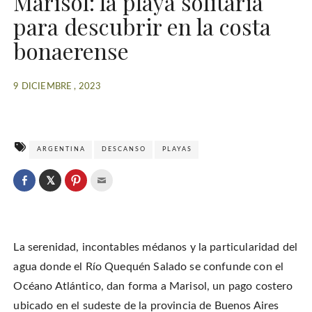
Marisol: la playa solitaria
para descubrir en la costa
bonaerense
9 DICIEMBRE , 2023
ARGENTINA
DESCANSO
PLAYAS
C
l
C
C
C
i
l
l
l
c
i
i
i
k
c
c
c
t
k
k
k
o
t
t
t
s
o
o
o
h
La serenidad, incontables médanos y la particularidad del
s
s
e
a
h
h
m
r
a
a
a
agua donde el Río Quequén Salado se confunde con el
e
r
r
i
o
e
e
l
Océano Atlántico, dan forma a Marisol, un pago costero
n
o
o
t
T
n
n
h
w
ubicado en el sudeste de la provincia de Buenos Aires
F
P
i