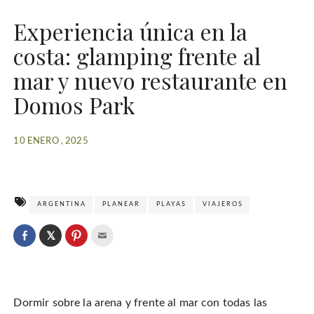
Experiencia única en la
costa: glamping frente al
mar y nuevo restaurante en
Domos Park
10 ENERO , 2025
ARGENTINA
PLANEAR
PLAYAS
VIAJEROS
C
l
C
C
C
i
l
l
l
c
i
i
i
k
c
c
c
t
k
k
k
o
t
t
t
s
o
o
o
h
Dormir sobre la arena y frente al mar con todas las
s
s
e
a
h
h
m