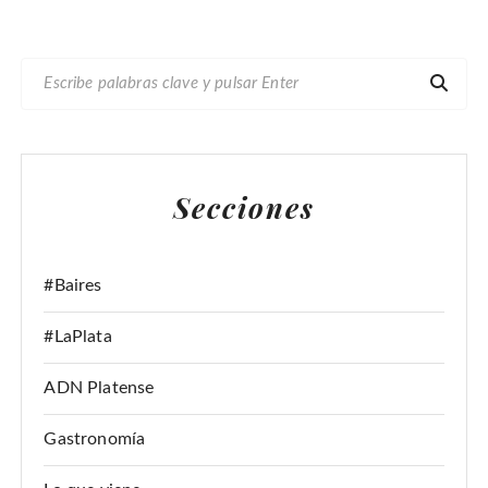
B
U
S
C
A
Secciones
R
:
#Baires
#LaPlata
ADN Platense
Gastronomía