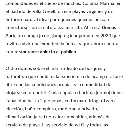
r
a
a
a
comodidades es el sueño de muchos. Colonia Marina, en
e
r
r
i
o
e
e
l
el partido de Villa Gesell, ofrece playas vírgenes y un
n
o
o
t
T
n
n
h
w
entorno natural ideal para quienes quienes buscan
F
P
i
i
a
i
s
t
c
n
t
conectarse con la naturaleza marírita. Allí está
Domos
t
e
t
o
e
b
e
a
Park
, un complejo de glamping inaugurado en 2023 que
r
o
r
f
(
o
e
r
O
invita a vivir una experiencia única, y que ahora cuenta
k
s
i
p
(
t
e
e
O
(
n
con
restaurante abierto al público
.
n
p
O
d
s
e
p
(
i
n
e
O
n
s
n
p
n
i
s
e
Ocho domos sobre el mar
,
rodeado de bosques y
e
n
i
n
w
n
n
s
naturaleza que combina la experiencia de acampar al aire
w
e
n
i
i
w
e
n
n
libre con las condiciones propias y la comodidad de
w
w
n
d
i
w
e
o
n
i
w
alojarse en un hotel. Cada cúpula o burbuja (domo) tiene
w
d
n
w
)
o
d
i
capacidad hasta 2 personas, en formato King o Twin a
w
o
n
)
w
d
elección, baño completo, moderno y privado,
)
o
w
)
climatización (aire frio-calor), amenities, además de
servicio de playa. Hay servicio de wi fi y todas las