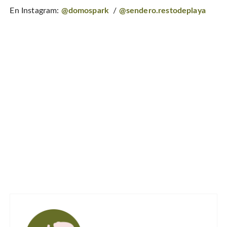
En Instagram:
@domospark
/
@sendero.restodeplaya