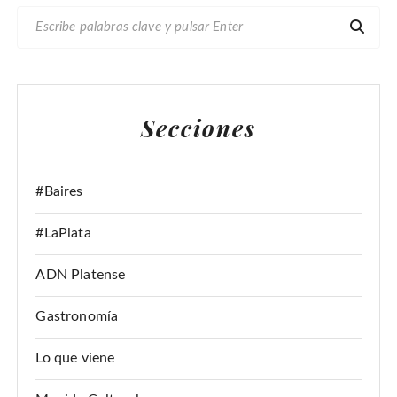
B
U
S
C
A
Secciones
R
:
#Baires
#LaPlata
ADN Platense
Gastronomía
Lo que viene