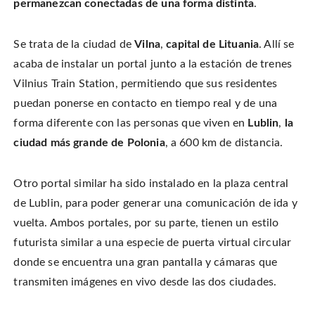
permanezcan conectadas de una forma distinta
.
n
o
o
t
T
n
n
h
w
F
P
i
i
a
i
s
t
c
n
t
Se trata de la ciudad de
Vilna
,
capital de Lituania
. Allí se
t
e
t
o
e
b
e
a
r
acaba de instalar un portal junto a la estación de trenes
o
r
f
(
o
e
r
O
k
s
i
Vilnius Train Station, permitiendo que sus residentes
p
(
t
e
e
O
(
n
puedan ponerse en contacto en tiempo real y de una
n
p
O
d
s
e
p
(
i
forma diferente con las personas que viven en
Lublin
,
la
n
e
O
n
s
n
p
n
i
s
e
ciudad más grande de Polonia
, a 600 km de distancia.
e
n
i
n
w
n
n
s
w
e
n
i
i
w
e
n
n
Otro portal similar ha sido instalado en la plaza central
w
w
n
d
i
w
e
o
n
i
w
de Lublin, para poder generar una comunicación de ida y
w
d
n
w
)
o
d
i
vuelta. Ambos portales, por su parte, tienen un estilo
w
o
n
)
w
d
futurista similar a una especie de puerta virtual circular
)
o
w
)
donde se encuentra una gran pantalla y cámaras que
transmiten imágenes en vivo desde las dos ciudades.