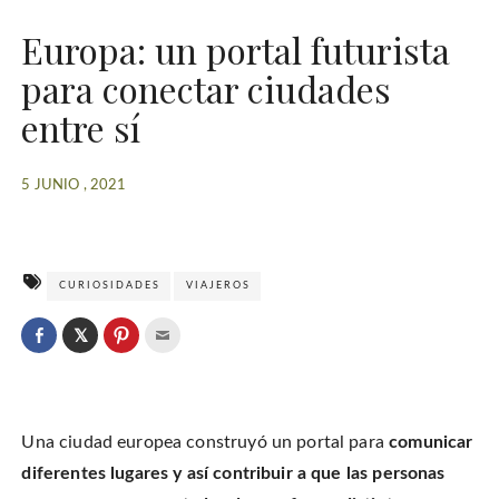
Europa: un portal futurista
para conectar ciudades
entre sí
5 JUNIO , 2021
CURIOSIDADES
VIAJEROS
C
l
C
C
C
i
l
l
l
c
i
i
i
k
c
c
c
t
k
k
k
o
t
t
t
s
o
o
o
h
Una ciudad europea construyó un portal para
comunicar
s
s
e
a
h
h
m
r
a
a
a
diferentes lugares y así contribuir a que las personas
e
r
r
i
o
e
e
l