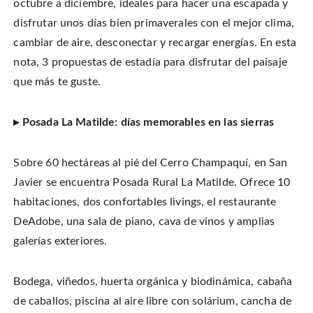
octubre a diciembre, ideales para hacer una escapada y
n
o
o
t
T
n
n
h
w
disfrutar unos días bien primaverales con el mejor clima,
F
P
i
i
a
i
s
t
c
n
t
cambiar de aire, desconectar y recargar energías. En esta
t
e
t
o
e
b
e
a
nota, 3 propuestas de estadía para disfrutar del paisaje
r
o
r
f
(
o
e
r
O
que más te guste.
k
s
i
p
(
t
e
e
O
(
n
n
p
O
d
s
e
p
(
i
▸ Posada La Matilde: días memorables en las sierras
n
e
O
n
s
n
p
n
i
s
e
e
n
i
n
w
n
n
s
Sobre 60 hectáreas al pié del Cerro Champaquí, en San
w
e
n
i
i
w
e
n
n
Javier se encuentra Posada Rural La Matilde. Ofrece 10
w
w
n
d
i
w
e
o
n
i
w
habitaciones, dos confortables livings, el restaurante
w
d
n
w
)
o
d
i
DeAdobe, una sala de piano, cava de vinos y amplias
w
o
n
)
w
d
galerías exteriores.
)
o
w
)
Bodega, viñedos, huerta orgánica y biodinámica, cabaña
de caballos, piscina al aire libre con solárium, cancha de