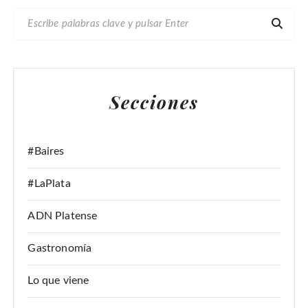
B
U
S
C
A
Secciones
R
:
#Baires
#LaPlata
ADN Platense
Gastronomía
Lo que viene