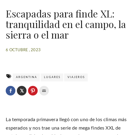
Escapadas para finde XL:
tranquilidad en el campo, la
sierra o el mar
6 OCTUBRE , 2023
ARGENTINA
LUGARES
VIAJEROS
C
l
C
C
C
i
l
l
l
c
i
i
i
k
c
c
c
t
k
k
k
o
t
t
t
s
o
o
o
h
La temporada primavera llegó con uno de los climas más
s
s
e
a
h
h
m
r
a
a
a
esperados y nos trae una serie de mega findes XXL de
e
r
r
i
o
e
e
l