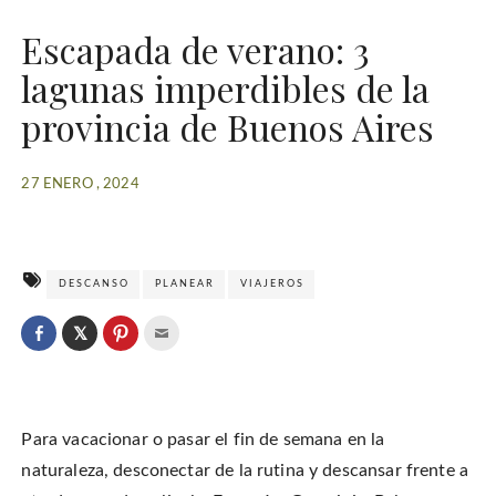
Escapada de verano: 3
lagunas imperdibles de la
provincia de Buenos Aires
27 ENERO , 2024
DESCANSO
PLANEAR
VIAJEROS
C
l
C
C
C
i
l
l
l
c
i
i
i
k
c
c
c
t
k
k
k
o
t
t
t
s
o
o
o
h
Para vacacionar o pasar el fin de semana en la
s
s
e
a
h
h
m
r
a
a
a
naturaleza, desconectar de la rutina y descansar frente a
e
r
r
i
o
e
e
l