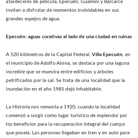
atardeceres de película, Epecuén, Guaminí y Balcarce
n
o
o
t
T
n
n
h
w
invitan a disfrutar de momentos inolvidables en sus
F
P
i
i
a
i
s
t
c
n
t
grandes espejos de agua.
t
e
t
o
e
b
e
a
r
o
r
f
(
o
e
r
O
k
s
i
Epecuén: aguas curativas al lado de una ciudad en ruinas
p
(
t
e
e
O
(
n
n
p
O
d
s
e
p
(
i
A 520 kilómetros de la Capital Federal,
Villa Epecuén
, en
n
e
O
n
s
n
p
n
i
s
e
el municipio de Adolfo Alsina, se destaca por una laguna
e
n
i
n
w
n
n
s
increíble que se muestra entre edificios y árboles
w
e
n
i
i
w
e
n
n
petrificados por la sal. Se trata de una localidad que la
w
w
n
d
i
w
e
o
n
i
w
inundación en el año 1985 dejó inhabitable.
w
d
n
w
)
o
d
i
w
o
n
)
w
d
)
o
La Historia nos remonta a 1920, cuando la localidad
w
)
comenzó a surgir como lugar turístico de esplendor por
los beneficios para la recuperación integral del cuerpo
que poseía. Las personas llegaban en tren y en auto para