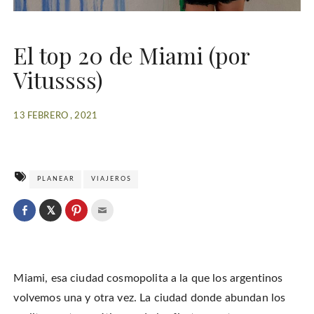
El top 20 de Miami (por
Vitussss)
13 FEBRERO , 2021
PLANEAR
VIAJEROS
C
l
C
C
C
i
l
l
l
c
i
i
i
k
c
c
c
t
k
k
k
o
t
t
t
s
o
o
o
h
Miami, esa ciudad cosmopolita a la que los argentinos
s
s
e
a
h
h
m
r
a
a
a
volvemos una y otra vez. La ciudad donde abundan los
e
r
r
i
o
e
e
l