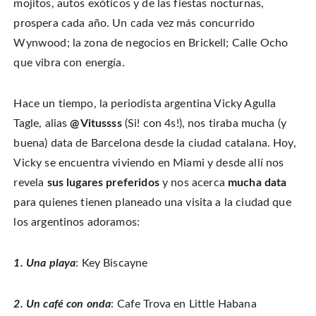
mojitos, autos exóticos y de las fiestas nocturnas,
n
o
o
t
T
n
n
h
w
prospera cada año. Un cada vez más concurrido
F
P
i
i
a
i
s
t
c
n
t
Wynwood; la zona de negocios en Brickell; Calle Ocho
t
e
t
o
e
b
e
a
que vibra con energía.
r
o
r
f
(
o
e
r
O
k
s
i
p
(
t
e
e
O
(
n
Hace un tiempo, la periodista argentina Vicky Agulla
n
p
O
d
s
e
p
(
i
Tagle, alias
@Vitussss
(Si! con 4s!), nos tiraba mucha (y
n
e
O
n
s
n
p
n
i
s
e
buena) data de Barcelona desde la ciudad catalana. Hoy,
e
n
i
n
w
n
n
s
Vicky se encuentra viviendo en Miami y desde allí nos
w
e
n
i
i
w
e
n
n
revela
sus lugares preferidos
y nos acerca
mucha data
w
w
n
d
i
w
e
o
n
i
w
para quienes tienen planeado una visita a la ciudad que
w
d
n
w
)
o
d
i
los argentinos adoramos:
w
o
n
)
w
d
)
o
w
)
1. Una playa
: Key Biscayne
2. Un café con onda
: Cafe Trova en Little Habana