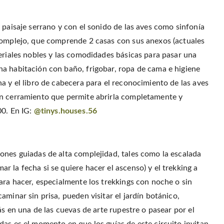
r
o
r
f
(
o
e
r
O
k
s
i
p
(
t
e
e
paisaje serrano y con el sonido de las aves como sinfonía
O
(
n
n
p
O
d
s
e
p
(
complejo, que comprende 2 casas con sus anexos (actuales
i
n
e
O
n
s
n
p
eriales nobles y las comodidades básicas para pasar una
n
i
s
e
e
n
i
n
w
a habitación con baño, frigobar, ropa de cama e higiene
n
n
s
w
e
n
i
i
w
e
n
a y el libro de cabecera para el reconocimiento de las aves
n
w
w
n
d
i
w
e
un cerramiento que permite abrirla completamente y
o
n
i
w
w
d
n
w
)
00. En IG:
@tinys.houses.56
o
d
i
w
o
n
)
w
d
)
o
w
)
ones guiadas de alta complejidad, tales como la escalada
 la fecha si se quiere hacer el ascenso) y el trekking a
ara hacer, especialmente los trekkings con noche o sin
minar sin prisa, pueden visitar el jardín botánico,
ás en una de las cuevas de arte rupestre o pasear por el
das es el momento en que los guías de este circuito invitan