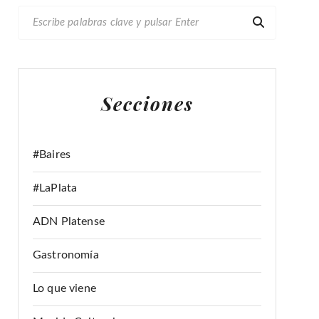
B
U
S
C
A
Secciones
R
:
#Baires
#LaPlata
ADN Platense
Gastronomía
Lo que viene