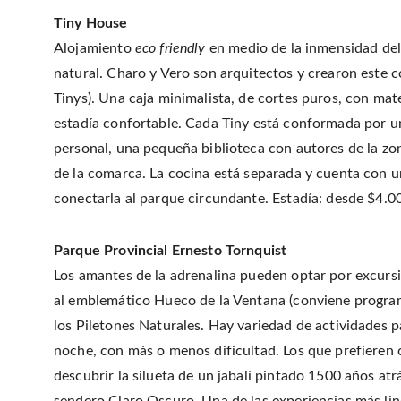
Tiny House
Alojamiento
eco friendly
en medio de la inmensidad del 
natural. Charo y Vero son arquitectos y crearon este 
Tinys). Una caja minimalista, de cortes puros, con mat
estadía confortable. Cada Tiny está conformada por un
personal, una pequeña biblioteca con autores de la zon
de la comarca. La cocina está separada y cuenta con 
conectarla al parque circundante. Estadía: desde $4.0
Parque Provincial Ernesto Tornquist
Los amantes de la adrenalina pueden optar por excursi
al emblemático Hueco de la Ventana (conviene programar
los Piletones Naturales. Hay variedad de actividades p
noche, con más o menos dificultad. Los que prefieren ca
descubrir la silueta de un jabalí pintado 1500 años atr
sendero Claro Oscuro. Una de las experiencias más lin