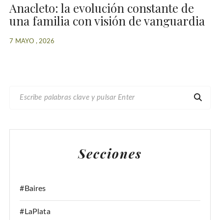
Anacleto: la evolución constante de
una familia con visión de vanguardia
7 MAYO , 2026
B
U
S
C
A
Secciones
R
:
#Baires
#LaPlata