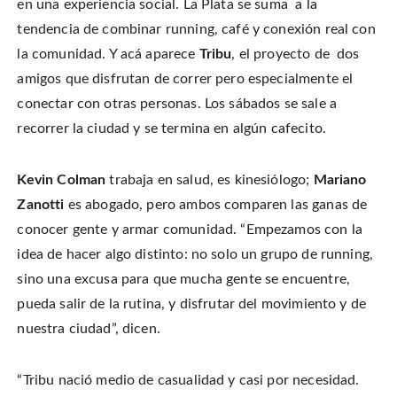
en una experiencia social. La Plata se suma a la
n
o
o
t
T
n
n
h
w
tendencia de combinar running, café y conexión real con
F
P
i
i
a
i
s
t
c
n
t
la comunidad. Y acá aparece
Tribu
, el proyecto de dos
t
e
t
o
e
b
e
a
amigos que disfrutan de correr pero especialmente el
r
o
r
f
(
o
e
r
O
conectar con otras personas. Los sábados se sale a
k
s
i
p
(
t
e
e
O
(
n
recorrer la ciudad y se termina en algún cafecito.
n
p
O
d
s
e
p
(
i
n
e
O
n
s
n
p
n
i
s
e
Kevin Colman
trabaja en salud, es kinesiólogo;
Mariano
e
n
i
n
w
n
n
s
Zanotti
es abogado, pero ambos comparen las ganas de
w
e
n
i
i
w
e
n
n
conocer gente y armar comunidad. “Empezamos con la
w
w
n
d
i
w
e
o
n
i
w
idea de hacer algo distinto: no solo un grupo de running,
w
d
n
w
)
o
d
i
sino una excusa para que mucha gente se encuentre,
w
o
n
)
w
d
pueda salir de la rutina, y disfrutar del movimiento y de
)
o
w
)
nuestra ciudad”, dicen.
“Tribu nació medio de casualidad y casi por necesidad.