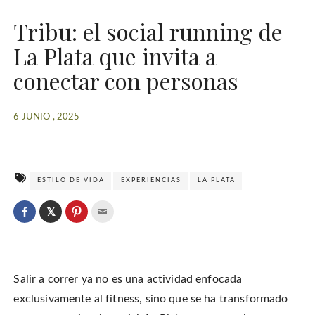
Tribu: el social running de
La Plata que invita a
conectar con personas
6 JUNIO , 2025
ESTILO DE VIDA
EXPERIENCIAS
LA PLATA
C
l
C
C
C
i
l
l
l
c
i
i
i
k
c
c
c
t
k
k
k
o
t
t
t
s
o
o
o
h
Salir a correr ya no es una actividad enfocada
s
s
e
a
h
h
m
r
a
a
a
exclusivamente al fitness, sino que se ha transformado
e
r
r
i
o
e
e
l