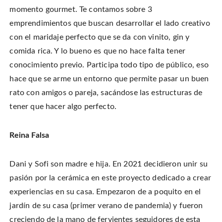
r
r
i
o
e
e
l
momento gourmet. Te contamos sobre 3
n
o
o
t
T
n
n
h
w
emprendimientos que buscan desarrollar el lado creativo
F
P
i
i
a
i
s
t
c
n
t
con el maridaje perfecto que se da con vinito, gin y
t
e
t
o
e
b
e
a
comida rica. Y lo bueno es que no hace falta tener
r
o
r
f
(
o
e
r
O
conocimiento previo. Participa todo tipo de público, eso
k
s
i
p
(
t
e
e
O
(
n
hace que se arme un entorno que permite pasar un buen
n
p
O
d
s
e
p
(
rato con amigos o pareja, sacándose las estructuras de
i
n
e
O
n
s
n
p
n
tener que hacer algo perfecto.
i
s
e
e
n
i
n
w
n
n
s
w
e
n
i
i
w
e
n
n
Reina Falsa
w
w
n
d
i
w
e
o
n
i
w
w
d
n
w
)
o
d
i
Dani y Sofi son madre e hija. En 2021 decidieron unir su
w
o
n
)
w
d
pasión por la cerámica en este proyecto dedicado a crear
)
o
w
)
experiencias en su casa. Empezaron de a poquito en el
jardín de su casa (primer verano de pandemia) y fueron
creciendo de la mano de fervientes seguidores de esta