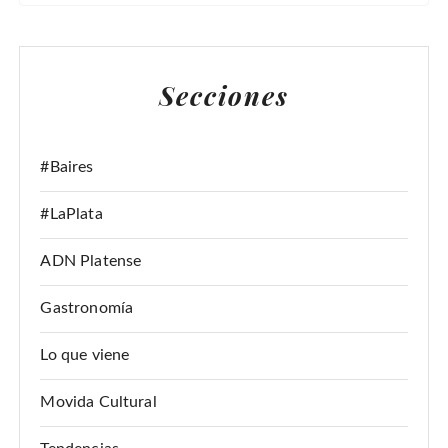
S
C
A
Secciones
R
:
#Baires
#LaPlata
ADN Platense
Gastronomía
Lo que viene
Movida Cultural