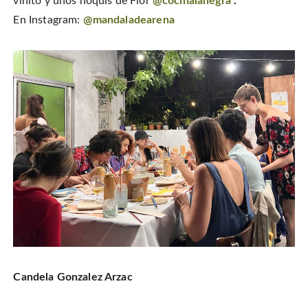
vinito y unos ñoquis de Flor
@cocinalanegra
.
En Instagram:
@mandaladearena
Candela Gonzalez Arzac