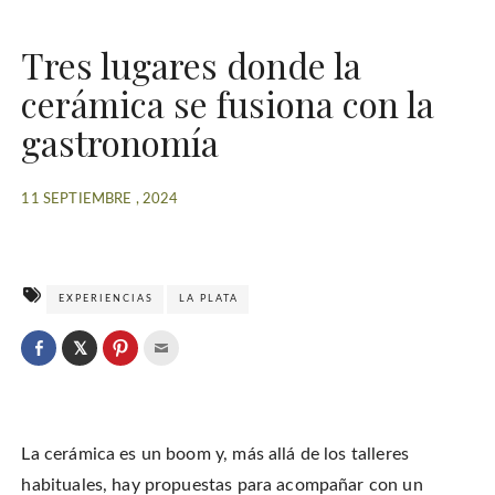
Tres lugares donde la
cerámica se fusiona con la
gastronomía
11 SEPTIEMBRE , 2024
EXPERIENCIAS
LA PLATA
C
l
C
C
C
i
l
l
l
c
i
i
i
k
c
c
c
t
k
k
k
o
t
t
t
s
o
o
o
h
La cerámica es un boom y, más allá de los talleres
s
s
e
a
h
h
m
r
a
a
a
habituales, hay propuestas para acompañar con un
e