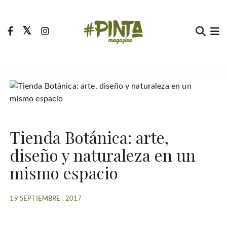
S
a
l
t
Pinta Magazine
El portal para tu tiempo libre
a
r
a
l
c
o
Tienda Botánica: arte,
n
t
diseño y naturaleza en un
e
mismo espacio
n
i
d
19 SEPTIEMBRE , 2017
o