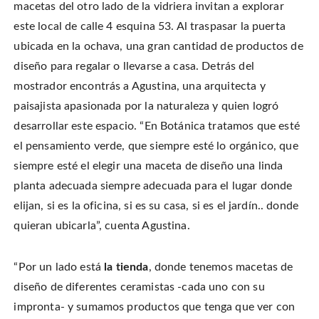
w
n
n
s
macetas del otro lado de la vidriera invitan a explorar
w
e
n
i
i
w
e
n
n
este local de calle 4 esquina 53. Al traspasar la puerta
w
w
n
d
i
w
e
o
n
i
w
ubicada en la ochava, una gran cantidad de productos de
w
d
n
w
)
o
d
i
diseño para regalar o llevarse a casa. Detrás del
w
o
n
)
w
d
mostrador encontrás a Agustina, una arquitecta y
)
o
w
)
paisajista apasionada por la naturaleza y quien logró
desarrollar este espacio. “En Botánica tratamos que esté
el pensamiento verde, que siempre esté lo orgánico, que
siempre esté el elegir una maceta de diseño una linda
planta adecuada siempre adecuada para el lugar donde
elijan, si es la oficina, si es su casa, si es el jardín.. donde
quieran ubicarla”, cuenta Agustina.
“Por un lado está
la tienda
, donde tenemos macetas de
diseño de diferentes ceramistas -cada uno con su
impronta- y sumamos productos que tenga que ver con