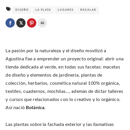
DISEÑO
LA PLATA
LUGARES
REGALAR
C
l
C
C
C
i
l
l
l
c
i
i
i
k
c
c
c
t
k
k
k
o
t
t
t
s
o
o
o
h
La pasión por la naturaleza y el diseño movilizó a
s
s
e
a
h
h
m
r
a
a
a
Agustina Fae a emprender un proyecto original: abrir una
e
r
r
i
o
e
e
l
tienda dedicada al verde, en todas sus facetas: macetas
n
o
o
t
T
n
n
h
w
de diseño y elementos de jardinería, plantas de
F
P
i
i
a
i
s
t
c
n
t
colección, herbarios, cosmética natural 100% orgánica,
t
e
t
o
e
b
e
a
textiles, cuadernos, mochilas…, además de dictar talleres
r
o
r
f
(
o
e
r
O
y cursos que relacionados con lo creativo y lo orgánico.
k
s
i
p
(
t
e
e
O
(
n
Así nació
Botánica
.
n
p
O
d
s
e
p
(
i
n
e
O
n
s
n
p
n
i
s
e
Las plantas sobre la fachada exterior y las llamativas
e
n
i
n