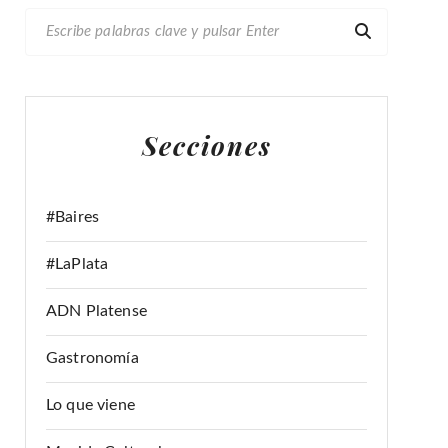
B
U
S
C
A
Secciones
R
:
#Baires
#LaPlata
ADN Platense
Gastronomía
Lo que viene