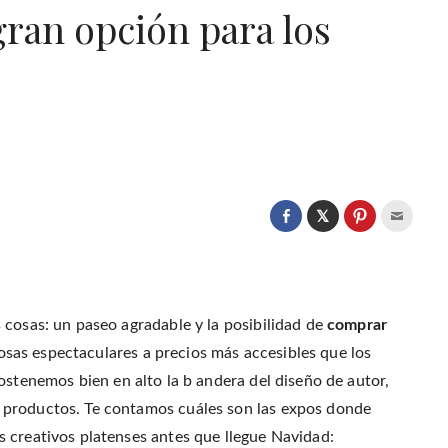
ran opción para los
C
l
C
C
C
i
l
l
l
c
i
i
i
k
c
c
c
t
k
k
k
o
t
t
t
s
o
o
o
h
s
s
e
a
 cosas: un paseo agradable y la posibilidad de
h
comprar
h
m
r
a
a
a
e
r
r
i
sas espectaculares a precios más accesibles que los
o
e
e
l
n
o
o
t
ostenemos bien en alto la b andera del diseño de autor,
T
n
n
h
w
F
P
i
i
 productos. Te contamos cuáles son las expos donde
a
i
s
t
c
n
t
t
e
t
o
 creativos platenses antes que llegue Navidad:
e
b
e
a