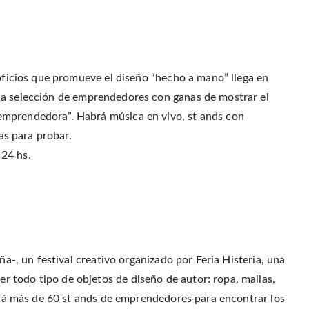
r
o
r
f
(
o
e
r
O
k
s
i
p
(
t
e
e
O
(
n
n
p
O
d
s
e
p
(
i
n
e
O
n
s
n
p
 oficios que promueve el diseño “hecho a mano” llega en
n
i
s
e
e
n
i
n
w
a selección de emprendedores con ganas de mostrar el
n
n
s
w
e
n
i
i
w
e
n
emprendedora”. Habrá música en vivo, st ands con
n
w
w
n
d
i
w
e
cas para probar.
o
n
i
w
w
d
n
w
)
24 hs.
o
d
i
w
o
n
)
w
d
)
o
w
)
ña-, un festival creativo organizado por Feria Histeria, una
 todo tipo de objetos de diseño de autor: ropa, mallas,
abrá más de 60 st ands de emprendedores para encontrar los