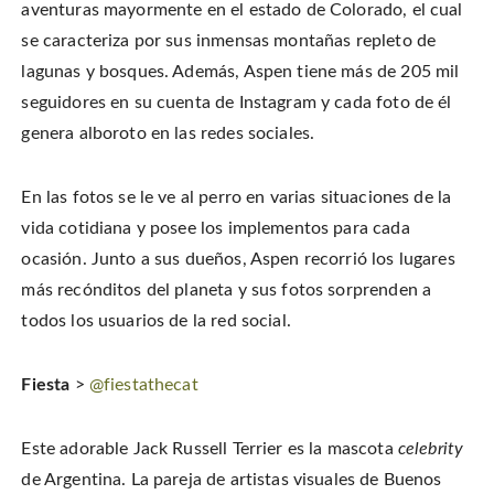
o
n
i
w
aventuras mayormente en el estado de Colorado, el cual
w
d
n
w
)
o
d
i
se caracteriza por sus inmensas montañas repleto de
w
o
n
)
w
d
)
o
lagunas y bosques. Además, Aspen tiene más de 205 mil
w
)
seguidores en su cuenta de Instagram y cada foto de él
genera alboroto en las redes sociales.
En las fotos se le ve al perro en varias situaciones de la
vida cotidiana y posee los implementos para cada
ocasión. Junto a sus dueños, Aspen recorrió los lugares
más recónditos del planeta y sus fotos sorprenden a
todos los usuarios de la red social.
Fiesta
>
@fiestathecat
Este adorable Jack Russell Terrier es la mascota
celebrity
de Argentina.
La pareja de artistas visuales de Buenos