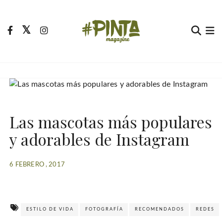
S
a
l
t
Pinta Magazine
El portal para tu tiempo libre
a
r
a
l
c
Las mascotas más populares
o
n
y adorables de Instagram
t
e
6 FEBRERO , 2017
n
i
d
o
ESTILO DE VIDA
FOTOGRAFÍA
RECOMENDADOS
REDES