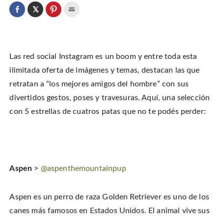
C
l
C
C
C
i
l
l
l
c
i
i
i
k
c
c
c
t
k
k
k
o
t
t
t
s
o
o
o
h
Las red social Instagram es un boom y entre toda esta
s
s
e
a
h
h
m
r
a
a
a
ilimitada oferta de imágenes y temas, destacan las que
e
r
r
i
o
e
e
l
retratan a “los mejores amigos del hombre” con sus
n
o
o
t
T
n
n
h
w
divertidos gestos, poses y travesuras. Aquí, una selección
F
P
i
i
a
i
s
t
c
n
t
con 5 estrellas de cuatros patas que no te podés perder:
t
e
t
o
e
b
e
a
r
o
r
f
(
o
e
r
O
k
s
i
p
(
t
e
e
O
(
n
n
p
O
d
s
e
p
(
i
Aspen
>
@aspenthemountainpup
n
e
O
n
s
n
p
n
i
s
e
e
n
i
n
w
n
n
s
w
Aspen es un perro de raza Golden Retriever es uno de los
e
n
i
i
w
e
n
n
w
w
n
canes más famosos en Estados Unidos. El animal vive sus
d
i
w
e