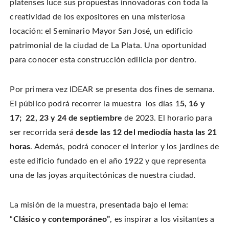
platenses luce sus propuestas innovadoras con toda la
n
o
o
t
T
n
n
h
w
creatividad de los expositores en una misteriosa
F
P
i
i
a
i
s
t
c
n
t
locación: el Seminario Mayor San José, un edificio
t
e
t
o
e
b
e
a
patrimonial de la ciudad de La Plata. Una oportunidad
r
o
r
f
(
o
e
r
O
para conocer esta construcción edilicia por dentro.
k
s
i
p
(
t
e
e
O
(
n
n
p
O
d
s
e
p
(
i
Por primera vez IDEAR se presenta dos fines de semana.
n
e
O
n
s
n
p
n
i
s
e
El público podrá recorrer la muestra los días 1
5, 16 y
e
n
i
n
w
n
n
s
17; 22, 23 y 24 de septiembre
de 2023. El horario para
w
e
n
i
i
w
e
n
n
ser recorrida será
desde las 12 del mediodía hasta las 21
w
w
n
d
i
w
e
o
n
i
w
horas
. Además, podrá conocer el interior y los jardines de
w
d
n
w
)
o
d
i
este edificio fundado en el año 1922 y que representa
w
o
n
)
w
d
una de las joyas arquitectónicas de nuestra ciudad.
)
o
w
)
La misión de la muestra, presentada bajo el lema:
“
Clásico y contemporáneo”
, es inspirar a los visitantes a