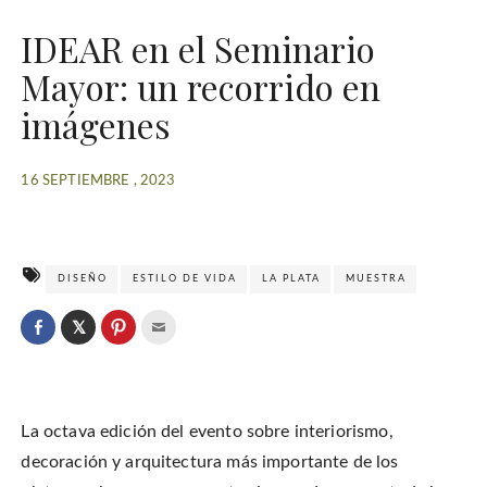
IDEAR en el Seminario
Mayor: un recorrido en
imágenes
16 SEPTIEMBRE , 2023
DISEÑO
ESTILO DE VIDA
LA PLATA
MUESTRA
C
l
C
C
C
i
l
l
l
c
i
i
i
k
c
c
c
t
k
k
k
o
t
t
t
s
o
o
o
h
La octava edición del evento sobre interiorismo,
s
s
e
a
h
h
m
r
a
a
a
decoración y arquitectura más importante de los
e
r
r
i
o
e
e
l