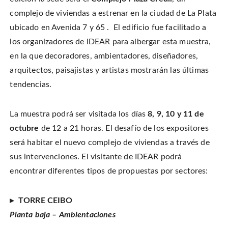
i
a
i
s
t
c
n
t
complejo de viviendas a estrenar en la ciudad de La Plata
t
e
t
o
e
b
e
a
ubicado en Avenida 7 y 65 . El edificio fue facilitado a
r
o
r
f
(
o
e
r
O
los organizadores de IDEAR para albergar esta muestra,
k
s
i
p
(
t
e
e
O
(
n
en la que decoradores, ambientadores, diseñadores,
n
p
O
d
s
e
p
(
arquitectos, paisajistas y artistas mostrarán las últimas
i
n
e
O
n
s
n
p
n
tendencias.
i
s
e
e
n
i
n
w
n
n
s
w
e
n
i
i
w
e
n
n
La muestra podrá ser visitada los días
8, 9, 10 y 11 de
w
w
n
d
i
w
e
o
n
i
w
octubre
de 12 a 21 horas. El desafío de los expositores
w
d
n
w
)
o
d
i
será habitar el nuevo complejo de viviendas a través de
w
o
n
)
w
d
sus intervenciones. El visitante de IDEAR podrá
)
o
w
)
encontrar diferentes tipos de propuestas por sectores:
▸ TORRE CEIBO
Planta baja – Ambientaciones