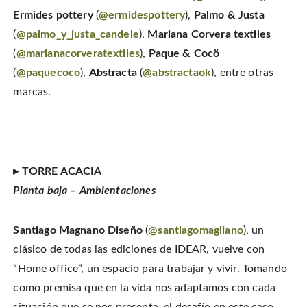
Ermides pottery
(
@ermidespottery
),
Palmo & Justa
(
@palmo_y_justa_candele
),
Mariana Corvera textiles
(
@marianacorveratextiles
),
Paque & Cocö
(
@paquecoco
),
Abstracta
(
@abstractaok
), entre otras
marcas.
▸ TORRE ACACIA
Planta baja – Ambientaciones
Santiago Magnano Diseño
(
@santiagomagliano
), un
clásico de todas las ediciones de IDEAR, vuelve con
“Home office”, un espacio para trabajar y vivir. Tomando
como premisa que en la vida nos adaptamos con cada