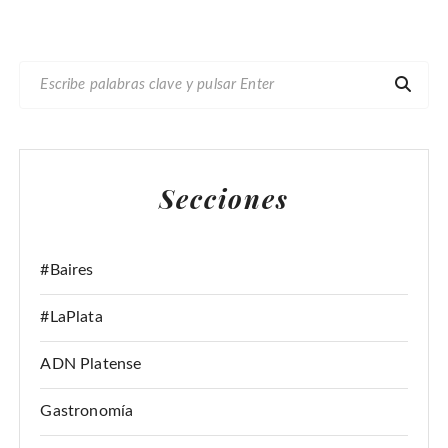
B
U
S
C
A
Secciones
R
:
#Baires
#LaPlata
ADN Platense
Gastronomía