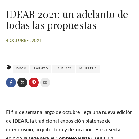
IDEAR 2021: un adelanto de
todas las propuestas
4 OCTUBRE , 2021
DECO
EVENTO
LA PLATA
MUESTRA
C
l
C
C
C
i
l
l
l
c
i
i
i
k
c
c
c
t
k
k
k
o
t
t
t
s
o
o
o
h
El fin de semana largo de octubre llega una nueva edición
s
s
e
a
h
h
m
r
a
a
a
de
IDEAR
, la tradicional exposición platense de
e
r
r
i
o
e
e
l
interiorismo, arquitectura y decoración. En su sexta
n
o
o
t
T
n
n
h
w
edición la sede será el
Complejo Plaza Credil
, un
F
P
i