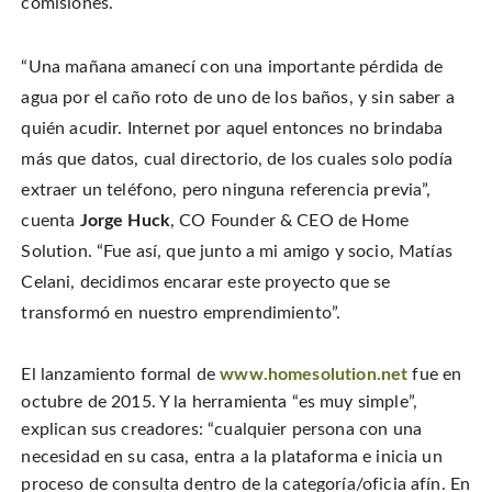
o
comisiones.
n
i
w
w
d
n
w
)
o
d
i
w
o
n
)
w
d
“Una mañana amanecí con una importante pérdida de
)
o
w
)
agua por el caño roto de uno de los baños, y sin saber a
quién acudir. Internet por aquel entonces no brindaba
más que datos, cual directorio, de los cuales solo podía
extraer un teléfono, pero ninguna referencia previa”,
cuenta
Jorge Huck
, CO Founder & CEO de Home
Solution. “Fue así, que junto a mi amigo y socio, Matías
Celani, decidimos encarar este proyecto que se
transformó en nuestro emprendimiento”.
El lanzamiento formal de
www.homesolution.net
fue en
octubre de 2015. Y la herramienta “es muy simple”,
explican sus creadores: “cualquier persona con una
necesidad en su casa, entra a la plataforma e inicia un
proceso de consulta dentro de la categoría/oficia afín. En