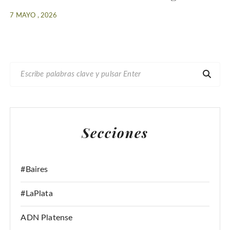
7 MAYO , 2026
B
U
S
C
A
Secciones
R
:
#Baires
#LaPlata
ADN Platense