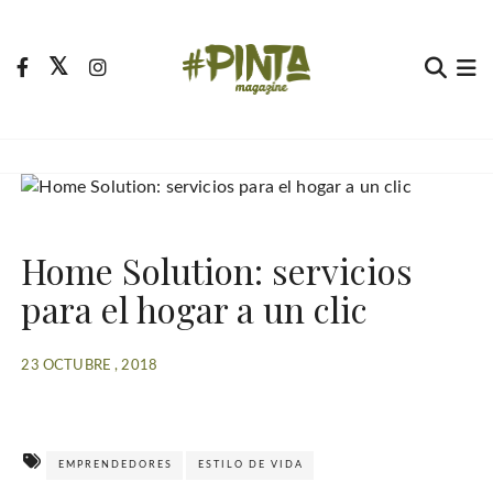
S
a
l
t
Pinta Magazine
El portal para tu tiempo libre
a
r
a
l
c
Home Solution: servicios
o
n
para el hogar a un clic
t
e
23 OCTUBRE , 2018
n
i
d
o
EMPRENDEDORES
ESTILO DE VIDA