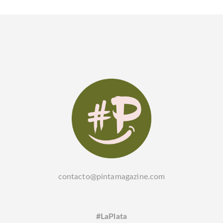
contacto@pintamagazine.com
#LaPlata