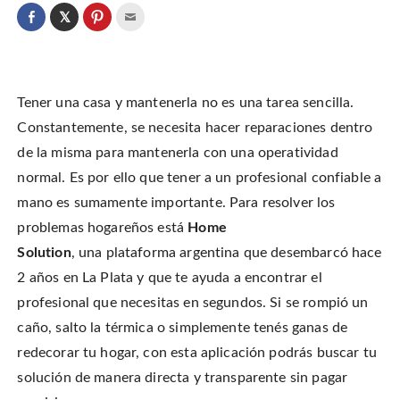
C
l
C
C
C
i
l
l
l
c
i
i
i
k
c
c
c
t
k
k
k
o
t
t
t
s
o
o
o
h
Tener una casa y mantenerla no es una tarea sencilla.
s
s
e
a
h
h
m
r
a
a
a
Constantemente, se necesita hacer reparaciones dentro
e
r
r
i
o
e
e
l
de la misma para mantenerla con una operatividad
n
o
o
t
T
n
n
h
w
normal. Es por ello que tener a un profesional confiable a
F
P
i
i
a
i
s
t
c
n
t
mano es sumamente importante. Para resolver los
t
e
t
o
e
b
e
a
problemas hogareños está
Home
r
o
r
f
(
o
e
r
O
Solution
, una plataforma argentina que desembarcó hace
k
s
i
p
(
t
e
e
O
(
n
2 años en La Plata y que te ayuda a encontrar el
n
p
O
d
s
e
p
(
profesional que necesitas en segundos. Si se rompió un
i
n
e
O
n
s
n
p
n
caño, salto la térmica o simplemente tenés ganas de
i
s
e
e
n
i
n
w
n
n
s
redecorar tu hogar, con esta aplicación podrás buscar tu
w
e
n
i
i
w
e
n
solución de manera directa y transparente sin pagar
n
w
w
n
d
i
w
e