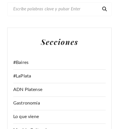
B
U
S
C
A
Secciones
R
:
#Baires
#LaPlata
ADN Platense
Gastronomía
Lo que viene