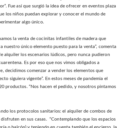
r”. Fue así que surgió la idea de ofrecer en eventos plaza
que los niños puedan explorar y conocer el mundo de
erimentar algo único.
mos la venta de cocinitas infantiles de madera que
 era nuestro único elemento puesto para la venta”, comenta
 alquiler los escenarios lúdicos, pero nunca pudieron
cuarentena. Es por eso que nos vimos obligados a
mbre, decidimos comenzar a vender los elementos que
ecto siguiera vigente”. En estos meses de pandemia el
20 productos. “Nos hacen el pedido, y nosotros pintamos
do los protocolos sanitarios: el alquiler de combos de
s disfruten en sus casas. “Contemplando que los espacios
ería o balcón) y teniendo en cuenta también el encierro, la