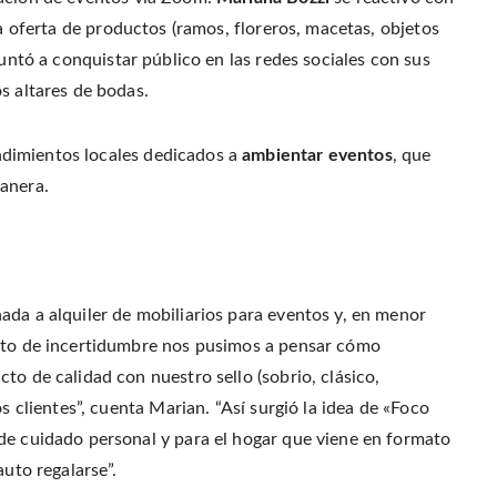
r
o
r
f
(
o
e
r
a oferta de productos (ramos, floreros, macetas, objetos
O
k
s
i
p
(
t
e
e
ntó a conquistar público en las redes sociales con sus
O
(
n
n
p
O
d
s
e
p
(
s altares de bodas.
i
n
e
O
n
s
n
p
n
i
s
e
e
n
i
n
w
dimientos locales dedicados a
ambientar eventos
, que
n
n
s
w
e
n
i
i
w
e
n
anera.
n
w
w
n
d
i
w
e
o
n
i
w
w
d
n
w
)
o
d
i
w
o
n
)
w
d
)
o
w
ada a alquiler de mobiliarios para eventos y, en menor
)
exto de incertidumbre nos pusimos a pensar cómo
to de calidad con nuestro sello (sobrio, clásico,
s clientes”, cuenta Marian. “Así surgió la idea de «Foco
de cuidado personal y para el hogar que viene en formato
auto regalarse”.