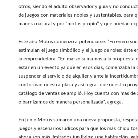
otros, siendo el adulto observador y guía y no conducto
de juegos con materiales nobles y sustentables, para 
manera natural y por “motus propio” y que puedan exp
Este año Motus comenzó a potenciarse. “En enero suma
estimulan el juego simbólico y el juego de roles; éste
la emprendedora. “En marzo sumamos a la propuesta de
estar en un evento ya que en esos días, comenzaba la 
suspender el servicio de alquiler y ante la incertidu
conforman nuestra plaza y así lograr que nuestro proy
catálogo de ventas se amplió. Hoy cuenta con más de 
o barnizamos de manera personalizada”, agrega.
En junio Motus sumaron una nueva propuesta, respetan
juegos y escenarios lúdicos para que los más chiquito
ahora son más limitados (un living, una habitación, gal