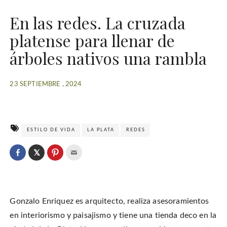
En las redes. La cruzada
platense para llenar de
árboles nativos una rambla
23 SEPTIEMBRE , 2024
ESTILO DE VIDA
LA PLATA
REDES
C
l
C
C
C
i
l
l
l
c
i
i
i
k
c
c
c
t
k
k
k
o
t
t
t
s
o
o
o
h
Gonzalo Enriquez es arquitecto, realiza asesoramientos
s
s
e
a
h
h
m
r
a
a
a
en interiorismo y paisajismo y tiene una tienda deco en la
e
r
r
i
o
e
e
l