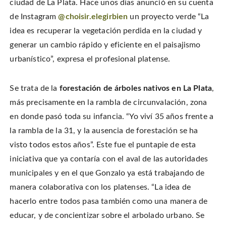
ciudad de La Plata. Hace unos días anunció en su cuenta
n
o
o
t
T
n
n
h
w
de Instagram
@choisir.elegirbien
un proyecto verde “La
F
P
i
i
a
i
s
t
c
n
t
idea es recuperar la vegetación perdida en la ciudad y
t
e
t
o
e
b
e
a
generar un cambio rápido y eficiente en el paisajismo
r
o
r
f
(
o
e
r
O
urbanístico”, expresa el profesional platense.
k
s
i
p
(
t
e
e
O
(
n
n
p
O
d
s
e
p
(
i
Se trata de la
forestación de árboles nativos en La Plata
,
n
e
O
n
s
n
p
n
i
s
e
más precisamente en la rambla de circunvalación, zona
e
n
i
n
w
n
n
s
en donde pasó toda su infancia. “Yo viví 35 años frente a
w
e
n
i
i
w
e
n
n
la rambla de la 31, y la ausencia de forestación se ha
w
w
n
d
i
w
e
o
n
i
w
visto todos estos años”. Este fue el puntapie de esta
w
d
n
w
)
o
d
i
iniciativa que ya contaría con el aval de las autoridades
w
o
n
)
w
d
municipales y en el que Gonzalo ya está trabajando de
)
o
w
)
manera colaborativa con los platenses. “La idea de
hacerlo entre todos pasa también como una manera de
educar, y de concientizar sobre el arbolado urbano. Se