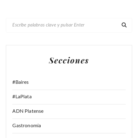
B
U
S
C
A
Secciones
R
:
#Baires
#LaPlata
ADN Platense
Gastronomía