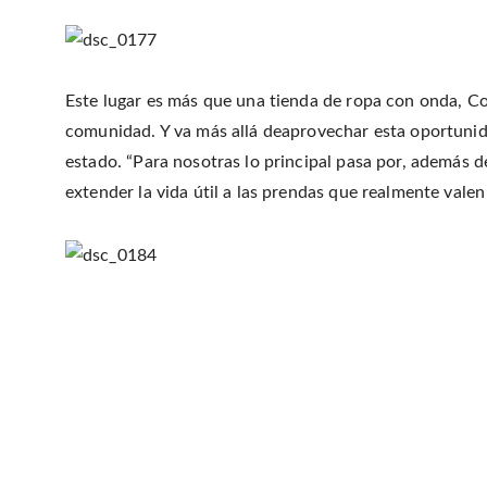
Este lugar es más que una tienda de ropa con onda, Co
comunidad. Y va más allá deaprovechar esta oportunid
estado. “Para nosotras lo principal pasa por, además 
extender la vida útil a las prendas que realmente valen
Cocoliche
Dónde:
Diag. 77 #992 ( 11 y 41 ), La Plata