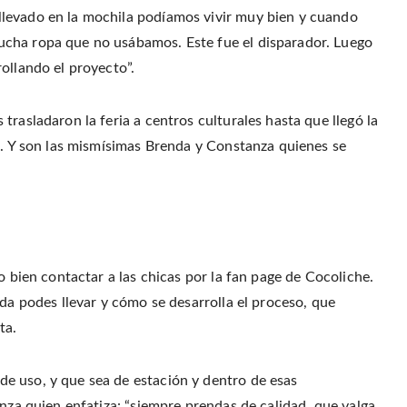
r
o
r
f
(
levado en la mochila podíamos vivir muy bien y cuando
o
e
r
O
k
s
i
p
(
t
e
cha ropa que no usábamos. Este fue el disparador. Luego
e
O
(
n
n
p
O
d
ollando el proyecto”.
s
e
p
(
i
n
e
O
n
s
n
p
n
i
s
e
e
n
i
n
rasladaron la feria a centros culturales hasta que llegó la
w
n
n
s
w
e
n
i
al. Y son las mismísimas Brenda y Constanza quienes se
i
w
e
n
n
w
w
n
d
i
w
e
o
n
i
w
w
d
n
w
)
o
d
i
w
o
n
)
w
d
)
o
w
)
o bien contactar a las chicas por la fan page de Cocoliche.
nda podes llevar y cómo se desarrolla el proceso, que
ta.
e uso, y que sea de estación y dentro de esas
anza quien enfatiza: “siempre prendas de calidad, que valga