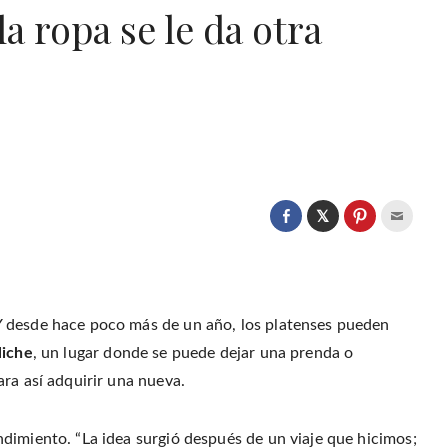
 ropa se le da otra
C
l
C
C
C
i
l
l
l
c
i
i
i
k
c
c
c
t
k
k
k
o
t
t
t
s
o
o
o
h
s
s
e
a
Y desde hace poco más de un año, los platenses pueden
h
h
m
r
a
a
a
e
r
r
i
liche
, un lugar donde se puede dejar una prenda o
o
e
e
l
n
o
o
t
ra así adquirir una nueva.
T
n
n
h
w
F
P
i
i
a
i
s
t
c
n
t
t
e
t
o
dimiento. “La idea surgió después de un viaje que hicimos;
e
b
e
a