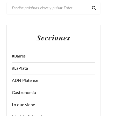
B
U
S
C
A
Secciones
R
:
#Baires
#LaPlata
ADN Platense
Gastronomía
Lo que viene