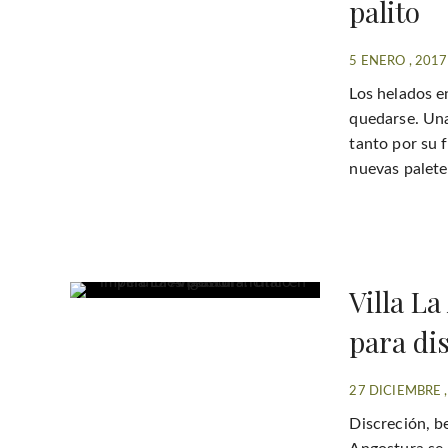
palito
5 ENERO , 2017
Los helados e
quedarse. Una
tanto por su 
nuevas paleter
Villa L
para di
27 DICIEMBRE 
Discreción, be