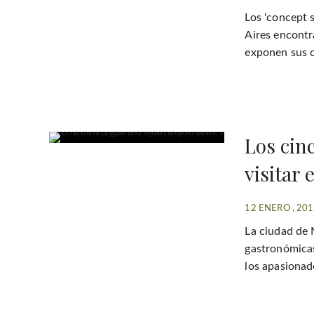
Los 'concept 
Aires encont
exponen sus c
Los cin
visitar 
12 ENERO , 20
La ciudad de 
gastronómicas
los apasionad