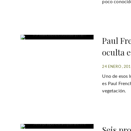
poco conocido
Paul Fre
oculta 
24 ENERO , 20
Uno de esos 
es Paul Frenc
vegetación.
Seis pr