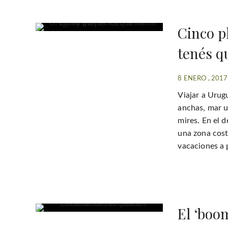
Cinco p
tenés qu
8 ENERO , 2017
Viajar a Urug
anchas, mar u
mires. En el 
una zona cost
vacaciones a 
El ‘boo