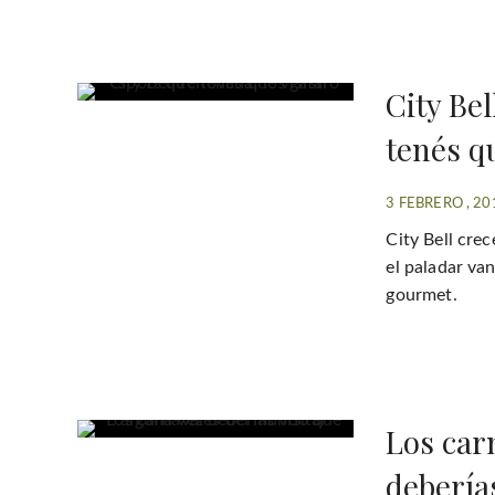
City Bel
tenés qu
3 FEBRERO , 20
City Bell cre
el paladar va
gourmet.
Los car
deberías