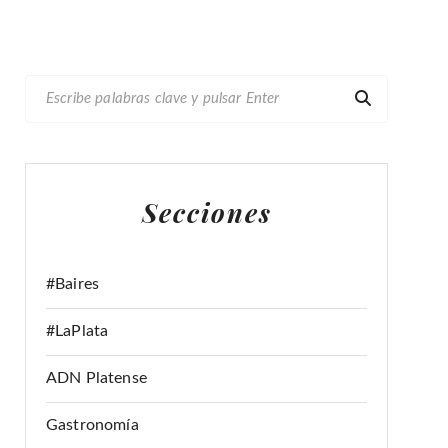
B
U
S
C
A
Secciones
R
:
#Baires
#LaPlata
ADN Platense
Gastronomía