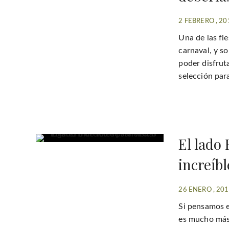
2 FEBRERO , 20
Una de las fie
carnaval, y s
poder disfrut
selección para
El lado 
increíbl
26 ENERO , 20
Si pensamos e
es mucho más 