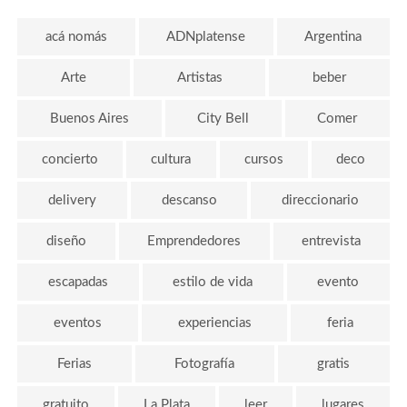
acá nomás
ADNplatense
Argentina
Arte
Artistas
beber
Buenos Aires
City Bell
Comer
concierto
cultura
cursos
deco
delivery
descanso
direccionario
diseño
Emprendedores
entrevista
escapadas
estilo de vida
evento
eventos
experiencias
feria
Ferias
Fotografía
gratis
gratuito
La Plata
leer
lugares