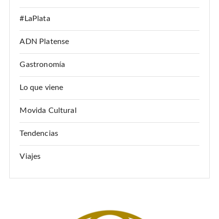
ó
#LaPlata
n
d
ADN Platense
e
Gastronomía
e
n
Lo que viene
t
Movida Cultural
r
a
Tendencias
d
Viajes
a
s