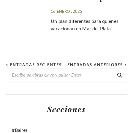
16 ENERO , 2025
Un plan diferentes para quienes
vacacionan en Mar del Plata.
P
< ENTRADAS RECIENTES
ENTRADAS ANTERIORES >
B
a
U
g
S
i
C
n
A
Secciones
R
a
:
c
i
#Baires