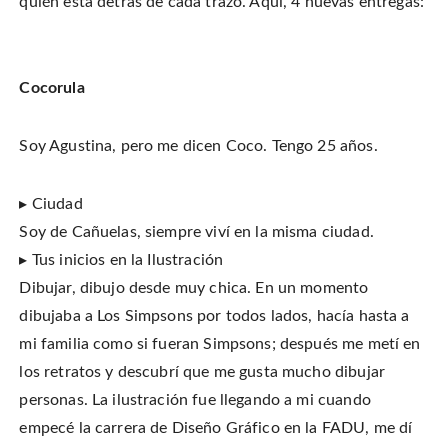
quién está detrás de cada trazo. Aquí, 4 nuevas entregas:
t
e
t
o
e
b
e
a
r
o
r
f
(
o
e
r
O
k
s
i
p
(
t
e
e
O
(
n
Cocorula
n
p
O
d
s
e
p
(
i
n
e
O
n
s
n
p
n
i
s
e
Soy Agustina, pero me dicen Coco. Tengo 25 años.
e
n
i
n
w
n
n
s
w
e
n
i
i
w
e
n
n
w
w
n
▸ Ciudad
d
i
w
e
o
n
i
w
Soy de Cañuelas, siempre viví en la misma ciudad.
w
d
n
w
)
o
d
i
▸ Tus inicios en la Ilustración
w
o
n
)
w
d
)
o
Dibujar, dibujo desde muy chica. En un momento
w
)
dibujaba a Los Simpsons por todos lados, hacía hasta a
mi familia como si fueran Simpsons; después me metí en
los retratos y descubrí que me gusta mucho dibujar
personas. La ilustración fue llegando a mi cuando
empecé la carrera de Diseño Gráfico en la FADU, me dí