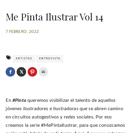
Me Pinta Ilustrar Vol 14
7 FEBRERO , 2022
ARTISTAS
ENTREVISTA
C
l
C
C
C
i
l
l
l
c
i
i
i
k
c
c
c
t
k
k
k
o
t
t
t
s
o
o
o
h
En
#Pinta
queremos visibilizar el talento de aquellos
s
s
e
a
h
h
m
r
a
a
a
jóvenes ilustradores e ilustradoras que se abren camino
e
r
r
i
o
e
e
l
en circuitos autogestivos y redes sociales. Por eso
n
o
o
t
T
n
n
h
w
creamos la serie #MePintaIlustrar, para que conozcamos
F
P
i
i
a
i
s
t
c
n
t