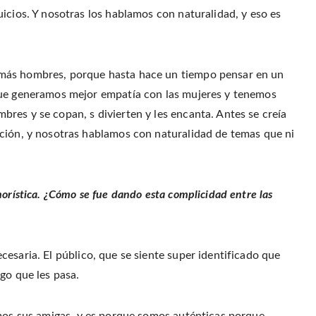
icios. Y nosotras los hablamos con naturalidad, y eso es
más hombres, porque hasta hace un tiempo pensar en un
que generamos mejor empatía con las mujeres y tenemos
res y se copan, s divierten y les encanta. Antes se creía
ación, y nosotras hablamos con naturalidad de temas que ni
orística. ¿Cómo se fue dando esta complicidad entre las
esaria. El público, que se siente super identificado que
go que les pasa.
omos sus amigas, y es porque somos auténticas porque