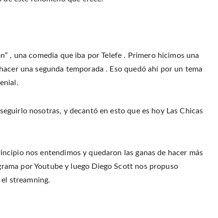
r
o
r
f
(
o
e
r
O
k
s
i
p
(
t
e
e
O
(
n
n
p
O
d
s
e
p
(
i
n
e
O
n
s
n
p
n
n” , una comedia que iba por Telefe . Primero hicimos una
i
s
e
e
n
i
n
w
n
n
s
 hacer una segunda temporada . Eso quedó ahí por un tema
w
e
n
i
i
w
e
n
enial.
n
w
w
n
d
i
w
e
o
n
i
w
w
d
n
w
)
o
d
i
eguirlo nosotras, y decantó en esto que es hoy Las Chicas
w
o
n
)
w
d
)
o
w
)
ncipio nos entendimos y quedaron las ganas de hacer más
grama por Youtube y luego Diego Scott nos propuso
 el streamning.