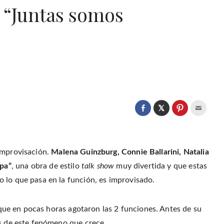
: “Juntas somos
C
l
C
C
C
i
l
l
l
c
i
i
i
k
c
c
c
t
k
k
k
o
t
t
t
s
o
o
o
improvisación.
Malena Guinzburg, Connie Ballarini, Natalia
h
s
s
e
a
h
h
m
lpa”
, una obra de estilo
talk show
muy divertida y que estas
r
a
a
a
e
r
r
i
o
 lo que pasa en la función, es improvisado.
e
e
l
n
o
o
t
T
n
n
h
w
F
P
i
i
a
i
s
t
o que en pocas horas agotaron las 2 funciones. Antes de su
c
n
t
t
e
t
o
e
b
e
a
as de este fenómeno que crece.