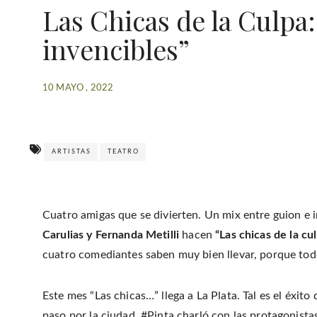
Las Chicas de la Culpa
invencibles”
10 MAYO , 2022
ARTISTAS
TEATRO
Cuatro amigas que se divierten. Un mix entre guion e 
Carulias y Fernanda Metilli
hacen
“Las chicas de la cu
cuatro comediantes saben muy bien llevar, porque todo
Este mes “Las chicas…” llega a La Plata. Tal es el éxit
paso por la ciudad, #Pinta charló con las protagonist