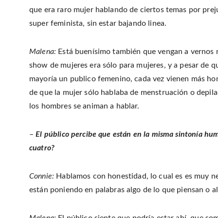
que era raro mujer hablando de ciertos temas por preju
super feminista, sin estar bajando linea.
Malena:
Está buenísimo también que vengan a vernos 
show de mujeres era sólo para mujeres, y a pesar de 
mayoría un publico femenino, cada vez vienen más homb
de que la mujer sólo hablaba de menstruación o depil
los hombres se animan a hablar.
–
El público percibe que están en la misma sintonía hum
cuatro?
Connie:
Hablamos con honestidad, lo cual es es muy nec
están poniendo en palabras algo de lo que piensan o al
Malena:
El público siente que podría estar ahí, que s