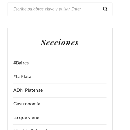
B
U
S
C
A
Secciones
R
:
#Baires
#LaPlata
ADN Platense
Gastronomía
Lo que viene