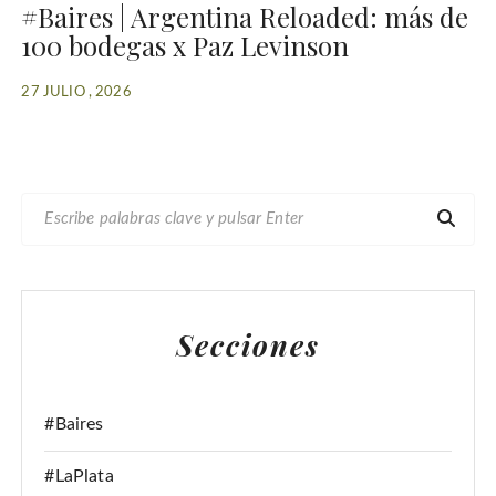
#Baires | Argentina Reloaded: más de
100 bodegas x Paz Levinson
27 JULIO , 2026
B
U
S
C
A
Secciones
R
:
#Baires
#LaPlata