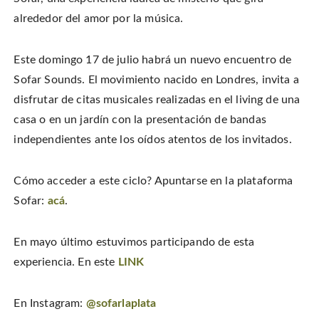
i
a
i
s
t
c
n
t
alrededor del amor por la música.
t
e
t
o
e
b
e
a
r
o
r
f
(
o
e
r
O
k
s
i
Este domingo 17 de julio habrá un nuevo encuentro de
p
(
t
e
e
O
(
n
Sofar Sounds. El movimiento nacido en Londres, invita a
n
p
O
d
s
e
p
(
i
disfrutar de citas musicales realizadas en el living de una
n
e
O
n
s
n
p
n
i
s
e
casa o en un jardín con la presentación de bandas
e
n
i
n
w
n
n
s
independientes ante los oídos atentos de los invitados.
w
e
n
i
i
w
e
n
n
w
w
n
d
i
w
e
o
n
i
w
Cómo acceder a este ciclo? Apuntarse en la plataforma
w
d
n
w
)
o
d
i
Sofar:
acá
.
w
o
n
)
w
d
)
o
w
)
En mayo último estuvimos participando de esta
experiencia. En este
LINK
En Instagram:
@sofarlaplata