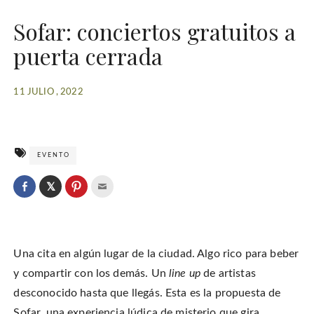
Sofar: conciertos gratuitos a
puerta cerrada
11 JULIO , 2022
EVENTO
C
l
C
C
C
i
l
l
l
c
i
i
i
k
c
c
c
t
k
k
k
o
t
t
t
s
o
o
o
h
Una cita en algún lugar de la ciudad. Algo rico para beber
s
s
e
a
h
h
m
r
a
a
a
y compartir con los demás. Un
line up
de artistas
e
r
r
i
o
e
e
l
desconocido hasta que llegás. Esta es la propuesta de
n
o
o
t
T
n
n
h
w
Sofar, una experiencia lúdica de misterio que gira
F
P
i